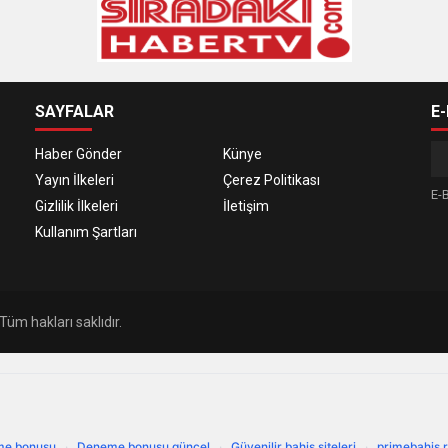
SAYFALAR
E
Haber Gönder
Künye
Yayın İlkeleri
Çerez Politikası
E-B
Gizlilik İlkeleri
İletişim
Kullanım Şartları
üm hakları saklıdır.
e bonusu
·
Deneme bonusu güncel
·
Güvenilir bahis siteleri
·
primebahis r