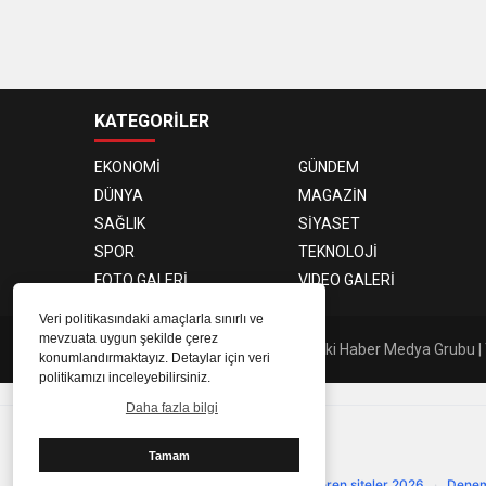
KATEGORİLER
EKONOMİ
GÜNDEM
DÜNYA
MAGAZİN
SAĞLIK
SİYASET
SPOR
TEKNOLOJİ
FOTO GALERİ
VIDEO GALERİ
Veri politikasındaki amaçlarla sınırlı ve
mevzuata uygun şekilde çerez
© 2026 Sıradaki Haber TV | Sıradaki Haber Medya Grubu | T
konumlandırmaktayız. Detaylar için veri
politikamızı inceleyebilirsiniz.
Daha fazla bilgi
Güvenilir Siteler
Tamam
Onaylanmış ve güvenilir platformlar
Çevrimsiz deneme bonusu
·
Deneme bonusu veren siteler 2026
·
Denem