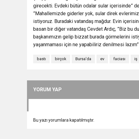
girecekti. Evdeki bütün odalar sular içerisinde”
”Mahallemizde giderler yok, sular direk evlerimize
istiyoruz. Buradaki vatandaş mağdur. Evin içerisi
basan bir diğer vatandaş Cevdet Ardıç, ”Biz bu d
başkanımızın gelip bizzat burada görmelerini ist
yaşanmaması için ne yapabiliriz denilmesi lazım
bastı
birçok
Bursa'da
ev
faciası
iş
YORUM YAP
Bu yazı yorumlara kapatılmıştır.