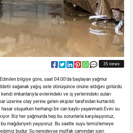
35 views
 Edinilen bilgiye göre, saat 04.00’da başlayan yağmur
Şiddetli sağanak yağış sele dönüşünce önüne aldığını götürdü.
kendi imkanlarıyla evlerindeki ve iş yerlerindeki suları
bar üzerine olay yerine gelen ekipler tarafından kurtarıldı.
hasar oluşurken herhangi bir can kaybı yaşanmadı.Evini su
kiyor. Biz her yağmurda hep bu sorunlarla karşılaşıyoruz,
 bu mağduriyeti yaşıyoruz. Bu saatte suyu temizlemeye
isteğimiz budur. Su neredeyse mutfak camından içeri