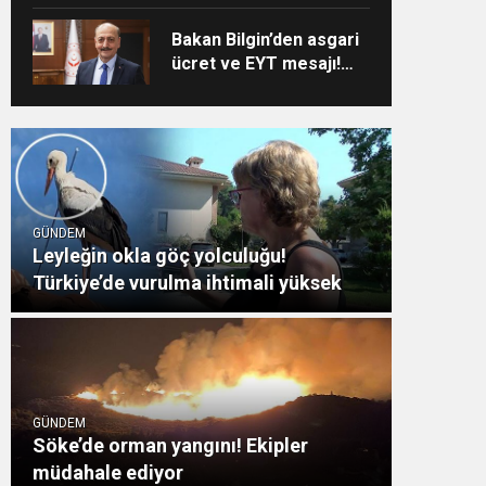
Bakan Bilgin’den asgari
ücret ve EYT mesajı!
Sözleşmeli personele
kadro düzenlemesinde
kapsam genişledi
GÜNDEM
Leyleğin okla göç yolculuğu!
Türkiye’de vurulma ihtimali yüksek
GÜNDEM
Söke’de orman yangını! Ekipler
müdahale ediyor