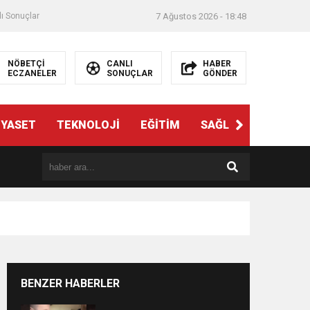
ı Sonuçlar
7 Ağustos 2026 - 18:48
NÖBETÇİ
CANLI
HABER
ECZANELER
SONUÇLAR
GÖNDER
İYASET
TEKNOLOJİ
EĞİTİM
SAĞLIK
3. SAYFA
BENZER HABERLER