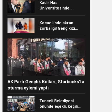
Kadir Has
Üniversitesinde
Akademisyen ile
öğrenciler arasında
Kocaeli’nde akran
psam
“Ayakkabı” tartışması
zorbalığı! Genç kızı
sınıfın ortasında darp
ettiler
AK Parti Gençlik Kolları, Starbucks’ta
oturma eylemi yaptı
Tunceli Belediyesi
önünde eşekli, keçili
protesto