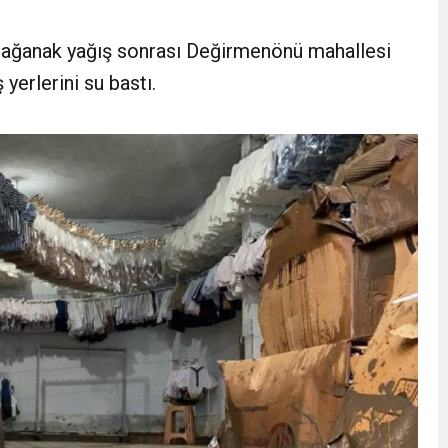
e eşekli, keçili protesto
n sağanak yağış sonrası Değirmenönü mahallesi
yerlerini su bastı.
i ücret ve EYT mesajı! Sözleşmeli personele kadro düzenlemesinde ka
 zincir marketler harekete geçti! İşte ürünlere yapılan indirim oranı
 felç etti, 13 kişi öldü
kaza! 16 kişi hayatını kaybetti
 tuzak!