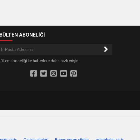
-BÜLTEN ABONELİĞİ
ülten aboneliği ile haberlere daha hızlı erişin.
esmi giris
·
Casino siteleri
·
Bonus veren siteler
·
primebahis giriş