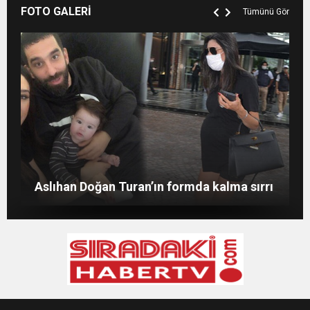
FOTO GALERİ
Tümünü Gör
Merve Şarapçıoğlu’dan eski eşi Berk
Evlat mücadelesi veren baba: “Biz
Oktay’a gönderme
ağlarken HDP’liler düğün yapıyor”
Merve Boluğur kahkahalarıyla dikkat çekti
Aslıhan Doğan Turan’ın formda kalma sırrı