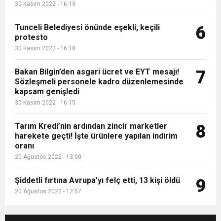
30 Kasım 2022 - 16:19
Tunceli Belediyesi önünde eşekli, keçili
6
protesto
30 Kasım 2022 - 16:18
Bakan Bilgin’den asgari ücret ve EYT mesajı!
7
Sözleşmeli personele kadro düzenlemesinde
kapsam genişledi
30 Kasım 2022 - 16:15
Tarım Kredi’nin ardından zincir marketler
8
harekete geçti! İşte ürünlere yapılan indirim
oranı
20 Ağustos 2022 - 13:00
Şiddetli fırtına Avrupa’yı felç etti, 13 kişi öldü
9
20 Ağustos 2022 - 12:57