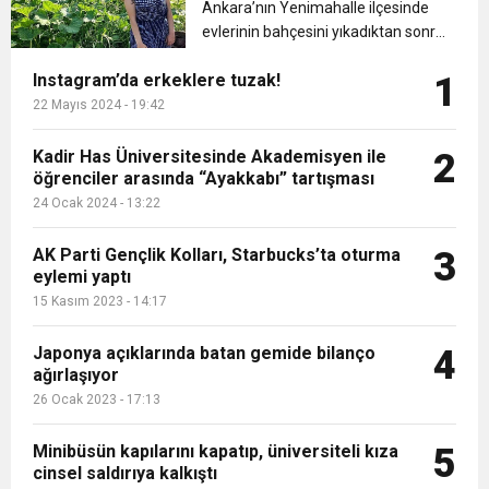
zihinsel engelli kadın kayboldu
Ankara’nın Yenimahalle ilçesinde
evlerinin bahçesini yıkadıktan sonra,
kedilerin su kabını değiştirmek için
Instagram’da erkeklere tuzak!
1
dışarı çıkan zihinsel engelli Şirin
Dilan Erdoğdu’dan bir daha haber
22 Mayıs 2024 - 19:42
alınamadı. Gözyaşlarına...
Kadir Has Üniversitesinde Akademisyen ile
2
öğrenciler arasında “Ayakkabı” tartışması
24 Ocak 2024 - 13:22
AK Parti Gençlik Kolları, Starbucks’ta oturma
3
eylemi yaptı
15 Kasım 2023 - 14:17
Japonya açıklarında batan gemide bilanço
4
ağırlaşıyor
26 Ocak 2023 - 17:13
Minibüsün kapılarını kapatıp, üniversiteli kıza
5
cinsel saldırıya kalkıştı