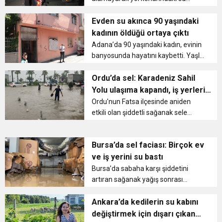
16:15
kanalına yuvarlanan 15 yaşındaki
Bakan Bilgin’den asgari ücret ve EYT mesajı!
protesto
genç hayatını kaybetti....
Evden su akınca 90 yaşındaki
kadının öldüğü ortaya çıktı
13:00
Tarım Kredi’nin ardından zincir marketler
Sözleşmeli personele kadro düzenlemesinde
Adana’da 90 yaşındaki kadın, evinin
banyosunda hayatını kaybetti. Yaşlı
kadının öldüğünü suların açık
12:57
Şiddetli fırtına Avrupa’yı felç etti, 13 kişi öldü
harekete geçti! İşte ürünlere yapılan indirim
kapsam genişledi
kalmasıyla evden su aktığını gören
Ordu’da sel: Karadeniz Sahil
kiracısı fark etti....
Yolu ulaşıma kapandı, iş yerlerini
12:54
Gaziantep’te zincirleme kaza! 16 kişi hayatını
su bastı
Ordu'nun Fatsa ilçesinde aniden
oranı
etkili olan şiddetli sağanak sele
dönüştü. Karadeniz Sahil Yolu
19:42
Instagram’da erkeklere tuzak!
kaybetti
ulaşıma kapanırken, çok sayıda iş
Bursa’da sel faciası: Birçok ev
yerini su bastı....
ve iş yerini su bastı
Bursa’da sabaha karşı şiddetini
artıran sağanak yağış sonrası
Değirmenönü mahallesi olmak
üzere birçok noktada evleri ve iş
Ankara’da kedilerin su kabını
yerlerini su bastı....
değiştirmek için dışarı çıkan