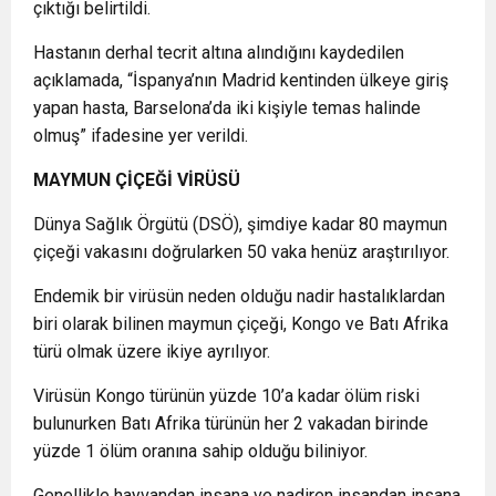
çıktığı belirtildi.
Hastanın derhal tecrit altına alındığını kaydedilen
açıklamada, “İspanya’nın Madrid kentinden ülkeye giriş
yapan hasta, Barselona’da iki kişiyle temas halinde
olmuş” ifadesine yer verildi.
MAYMUN ÇİÇEĞİ VİRÜSÜ
Dünya Sağlık Örgütü (DSÖ), şimdiye kadar 80 maymun
çiçeği vakasını doğrularken 50 vaka henüz araştırılıyor.
Endemik bir virüsün neden olduğu nadir hastalıklardan
biri olarak bilinen maymun çiçeği, Kongo ve Batı Afrika
türü olmak üzere ikiye ayrılıyor.
Virüsün Kongo türünün yüzde 10’a kadar ölüm riski
bulunurken Batı Afrika türünün her 2 vakadan birinde
yüzde 1 ölüm oranına sahip olduğu biliniyor.
Genellikle hayvandan insana ve nadiren insandan insana