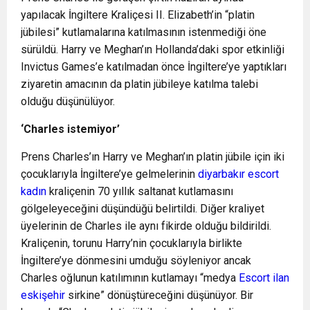
yapılacak İngiltere Kraliçesi II. Elizabeth’in “platin
jübilesi” kutlamalarına katılmasının istenmediği öne
sürüldü. Harry ve Meghan’ın Hollanda’daki spor etkinliği
Invictus Games’e katılmadan önce İngiltere’ye yaptıkları
ziyaretin amacının da platin jübileye katılma talebi
olduğu düşünülüyor.
‘Charles istemiyor’
Prens Charles’ın Harry ve Meghan’ın platin jübile için iki
çocuklarıyla İngiltere’ye gelmelerinin
diyarbakır escort
kadın
kraliçenin 70 yıllık saltanat kutlamasını
gölgeleyeceğini düşündüğü belirtildi. Diğer kraliyet
üyelerinin de Charles ile aynı fikirde olduğu bildirildi.
Kraliçenin, torunu Harry’nin çocuklarıyla birlikte
İngiltere’ye dönmesini umduğu söyleniyor ancak
Charles oğlunun katılımının kutlamayı “medya
Escort ilan
eskişehir
sirkine” dönüştüreceğini düşünüyor. Bir