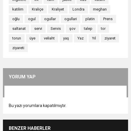
katilim
Kraliçe
Kraliyet
Londra
meghan
oğlu
ogul
ogullar
ogullari
platin
Prens
saltanat
servi
Servis
şov
talep
tor
torun
üye
veliaht
yaş
Yaz
Yıl
ziyaret
ziyareti
YORUM YAP
Bu yazı yorumlara kapatılmıştır.
BENZER HABERLER