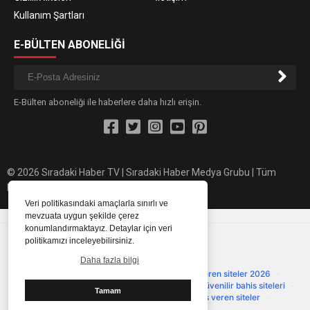
Kullanım Şartları
E-BÜLTEN ABONELİĞİ
E-Bülten aboneliği ile haberlere daha hızlı erişin.
© 2026 Sıradaki Haber TV | Sıradaki Haber Medya Grubu | Tüm
hakları saklıdır.
Veri politikasındaki amaçlarla sınırlı ve
mevzuata uygun şekilde çerez
konumlandırmaktayız. Detaylar için veri
Güvenilir Siteler
politikamızı inceleyebilirsiniz.
Onaylanmış ve güvenilir platformlar
Daha fazla bilgi
Çevrimsiz deneme bonusu
·
Deneme bonusu veren siteler 2026
·
Deneme bonusu
·
Deneme bonusu güncel
·
Güvenilir bahis siteleri
·
Tamam
primebahis resmi giris
·
Casino siteleri
·
Bonus veren siteler
·
primebahis giriş