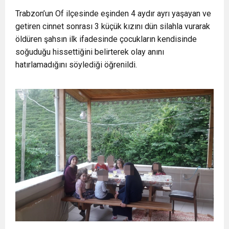
16:15
Bakan Bilgin’den asgari ücret ve EYT mesajı!
Trabzon’un Of ilçesinde eşinden 4 aydır ayrı yaşayan ve
protesto
getiren cinnet sonrası 3 küçük kızını dün silahla vurarak
öldüren şahsın ilk ifadesinde çocukların kendisinde
13:00
Tarım Kredi’nin ardından zincir marketler
Sözleşmeli personele kadro düzenlemesinde
soğuduğu hissettiğini belirterek olay anını
hatırlamadığını söylediği öğrenildi.
12:57
Şiddetli fırtına Avrupa’yı felç etti, 13 kişi öldü
harekete geçti! İşte ürünlere yapılan indirim
kapsam genişledi
12:54
Gaziantep’te zincirleme kaza! 16 kişi hayatını
oranı
19:42
Instagram’da erkeklere tuzak!
kaybetti