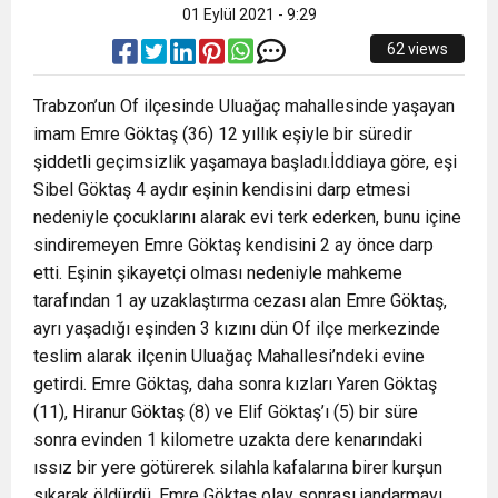
01 Eylül 2021 - 9:29
62 views
Trabzon’un Of ilçesinde Uluağaç mahallesinde yaşayan
imam Emre Göktaş (36) 12 yıllık eşiyle bir süredir
şiddetli geçimsizlik yaşamaya başladı.İddiaya göre, eşi
Sibel Göktaş 4 aydır eşinin kendisini darp etmesi
nedeniyle çocuklarını alarak evi terk ederken, bunu içine
sindiremeyen Emre Göktaş kendisini 2 ay önce darp
etti. Eşinin şikayetçi olması nedeniyle mahkeme
tarafından 1 ay uzaklaştırma cezası alan Emre Göktaş,
ayrı yaşadığı eşinden 3 kızını dün Of ilçe merkezinde
teslim alarak ilçenin Uluağaç Mahallesi’ndeki evine
getirdi. Emre Göktaş, daha sonra kızları Yaren Göktaş
(11), Hiranur Göktaş (8) ve Elif Göktaş’ı (5) bir süre
sonra evinden 1 kilometre uzakta dere kenarındaki
ıssız bir yere götürerek silahla kafalarına birer kurşun
sıkarak öldürdü. Emre Göktaş olay sonrası jandarmayı