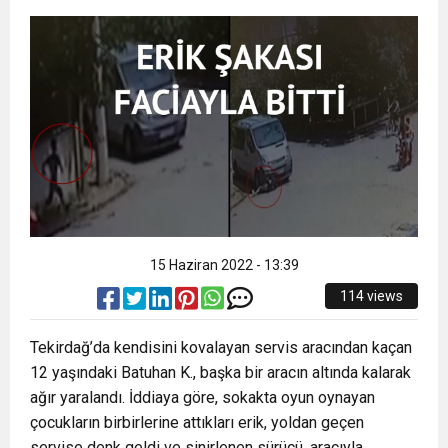
16:15
Bakan Bilgin’den asgari ücret ve EYT mesajı!
protesto
13:00
Tarım Kredi’nin ardından zincir marketler
Sözleşmeli personele kadro düzenlemesinde
12:57
Şiddetli fırtına Avrupa’yı felç etti, 13 kişi öldü
harekete geçti! İşte ürünlere yapılan indirim
kapsam genişledi
12:54
Gaziantep’te zincirleme kaza! 16 kişi hayatını
oranı
19:42
Instagram’da erkeklere tuzak!
15 Haziran 2022 - 13:39
kaybetti
114 views
Tekirdağ’da kendisini kovalayan servis aracından kaçan
12 yaşındaki Batuhan K., başka bir aracın altında kalarak
ağır yaralandı. İddiaya göre, sokakta oyun oynayan
çocukların birbirlerine attıkları erik, yoldan geçen
servise denk geldi ve sinirlenen sürücü, aracıyla