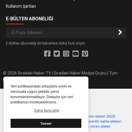
Kullanım Şartları
E-BÜLTEN ABONELİĞİ
E-Bülten aboneliği ile haberlere daha hızlı erişin.
© 2026 Sıradaki Haber TV | Sıradaki Haber Medya Grubu | Tüm
hakları saklıdır.
Veri politikasındaki amaçlarla sınırlı ve
mevzuata uygun şekilde çerez
konumlandırmaktayız. Detaylar için veri
Güvenilir Siteler
politikamızı inceleyebilirsiniz.
Onaylanmış ve güvenilir platformlar
Daha fazla bilgi
Çevrimsiz deneme bonusu
·
Deneme bonusu veren siteler 2026
·
Deneme bonusu
·
Deneme bonusu güncel
·
Güvenilir bahis siteleri
·
Tamam
primebahis resmi giris
·
Casino siteleri
·
Bonus veren siteler
·
primebahis giriş