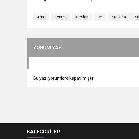
Araç
denize
kapılan
sel
Sularına
sü
YORUM YAP
Bu yazı yorumlara kapatılmıştır.
KATEGORİLER