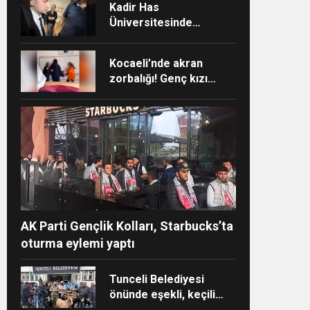
Kadir Has
Üniversitesinde
Akademisyen ile
öğrenciler arasında
Kocaeli’nde akran
psam
“Ayakkabı” tartışması
zorbalığı! Genç kızı
sınıfın ortasında darp
ettiler
AK Parti Gençlik Kolları, Starbucks’ta
oturma eylemi yaptı
Tunceli Belediyesi
önünde eşekli, keçili
protesto