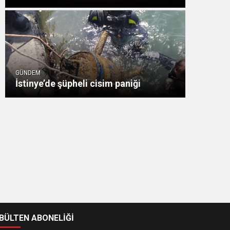
GÜNDEM
İstinye’de şüpheli cisim paniği
-BÜLTEN ABONELİĞİ