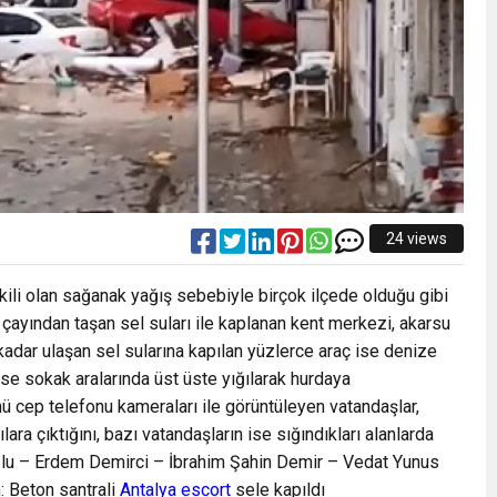
24 views
ili olan sağanak yağış sebebiyle birçok ilçede olduğu gibi
e çayından taşan sel suları ile kaplanan kent merkezi, akarsu
 kadar ulaşan sel sularına kapılan yüzlerce araç ise denize
ise sokak aralarında üst üste yığılarak hurdaya
 cep telefonu kameraları ile görüntüleyen vatandaşlar,
ılara çıktığını, bazı vatandaşların ise sığındıkları alanlarda
soğlu – Erdem Demirci – İbrahim Şahin Demir – Vedat Yunus
: Beton santrali
Antalya escort
sele kapıldı