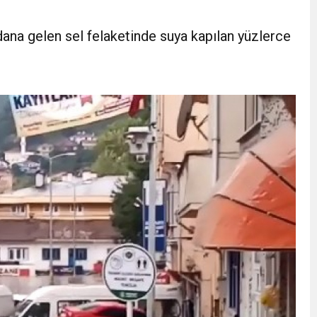
e eşekli, keçili protesto
na gelen sel felaketinde suya kapılan yüzlerce
i ücret ve EYT mesajı! Sözleşmeli personele kadro düzenlemesinde ka
 zincir marketler harekete geçti! İşte ürünlere yapılan indirim oranı
 felç etti, 13 kişi öldü
kaza! 16 kişi hayatını kaybetti
 tuzak!