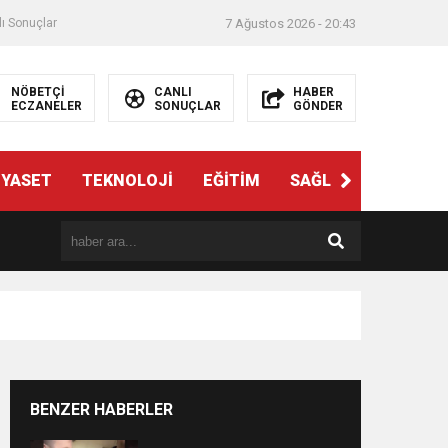
ı Sonuçlar
7 Ağustos 2026 - 20:43
NÖBETÇİ
CANLI
HABER
ECZANELER
SONUÇLAR
GÖNDER
İYASET
TEKNOLOJİ
EĞİTİM
SAĞLIK
3. SAYFA
BENZER HABERLER