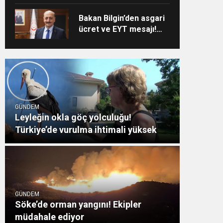
Bakan Bilgin’den asgari
ücret ve EYT mesajı!
Sözleşmeli personele
kadro düzenlemesinde
kapsam genişledi
GÜNDEM
Leyleğin okla göç yolculuğu!
Türkiye’de vurulma ihtimali yüksek
GÜNDEM
Söke’de orman yangını! Ekipler
müdahale ediyor