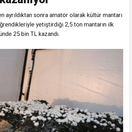
e eşekli, keçili protesto
en ayrıldıktan sonra amatör olarak kültür mantarı
ğrendikleriyle yetiştirdiği 2,5 ton mantarın ilk
i ücret ve EYT mesajı! Sözleşmeli personele kadro düzenlemesinde ka
günde 25 bin TL kazandı.
 zincir marketler harekete geçti! İşte ürünlere yapılan indirim oranı
 felç etti, 13 kişi öldü
kaza! 16 kişi hayatını kaybetti
 tuzak!