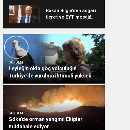
Bakan Bilgin’den asgari
ücret ve EYT mesajı!
Sözleşmeli personele
kadro düzenlemesinde
kapsam genişledi
GÜNDEM
Leyleğin okla göç yolculuğu!
Türkiye’de vurulma ihtimali yüksek
GÜNDEM
Söke’de orman yangını! Ekipler
müdahale ediyor