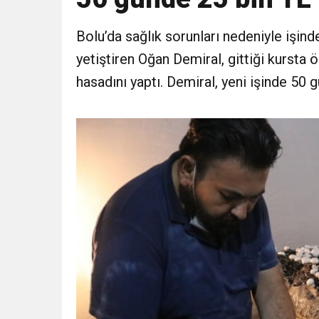
16:18
Tunceli Belediyesi önünd
Bolu’da sağlık sorunları nedeniyle işind
yetiştiren Oğan Demiral, gittiği kursta ö
16:15
Bakan Bilgin’den asgar
hasadını yaptı. Demiral, yeni işinde 50 
13:00
Tarım Kredi’nin ardından
genişledi
12:57
Şiddetli fırtına Avrupa’yı
12:54
Gaziantep’te zincirleme 
19:42
Instagram’da erkeklere