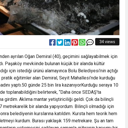
34 views
erinden ayrılan Oğan Demiral (40), geçimini sağlayabilmek için
ladı. Paşaköy mevkiinde bulunan küçük bir alanda kültür
dığı için istediği ürünü alamayınca Bolu Belediyesi’nin açtığı
 ve pratik eğitimler alan Demiral, Seyit Mahallesi’nde kurduğu
hasadını yaptı.50 günde 25 bin lira kazanıyorKurduğu seraya 10
de toplanabildiğini belirterek, “Daha önce SEDAŞ’ta
na girdim. Aklıma mantar yetiştiriciliği geldi. Çok da bilinçli
 metrekarelik bir alanda yapıyordum. Bilinçli olmadığı için
onra belediyenin kurslarına katıldım. Kursta hem teorik hem
işletmeyi kurdum. Burası yaklaşık 159 metrekare. Şu an tam
antarın yetişmesini sağlayan samanla gübrenin karışımı bir