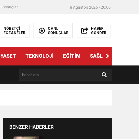
ı Sonuçlar
8 Ağustos 2026 - 20:06
NÖBETÇİ
CANLI
HABER
ECZANELER
SONUÇLAR
GÖNDER
İYASET
TEKNOLOJİ
EĞİTİM
SAĞLIK
3. SAYFA
BENZER HABERLER