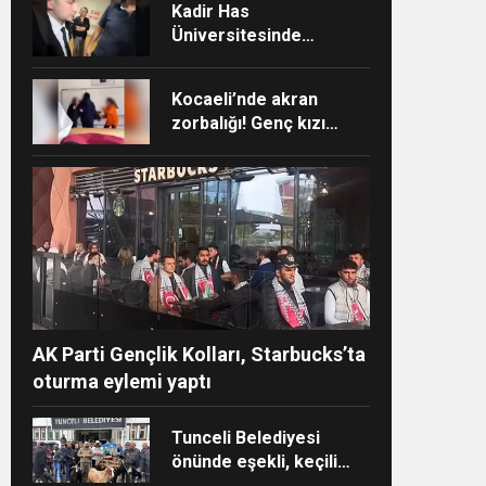
Kadir Has
Üniversitesinde
Akademisyen ile
öğrenciler arasında
Kocaeli’nde akran
psam
“Ayakkabı” tartışması
zorbalığı! Genç kızı
sınıfın ortasında darp
ettiler
AK Parti Gençlik Kolları, Starbucks’ta
oturma eylemi yaptı
Tunceli Belediyesi
önünde eşekli, keçili
protesto