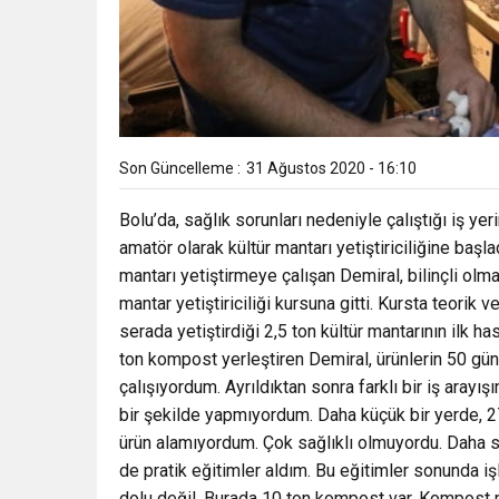
Son Güncelleme :
31 Ağustos 2020 - 16:10
Bolu’da, sağlık sorunları nedeniyle çalıştığı iş y
amatör olarak kültür mantarı yetiştiriciliğine baş
mantarı yetiştirmeye çalışan Demiral, bilinçli olma
mantar yetiştiriciliği kursuna gitti. Kursta teorik
serada yetiştirdiği 2,5 ton kültür mantarının ilk 
ton kompost yerleştiren Demiral, ürünlerin 50 gün
çalışıyordum. Ayrıldıktan sonra farklı bir iş arayışı
bir şekilde yapmıyordum. Daha küçük bir yerde, 27
ürün alamıyordum. Çok sağlıklı olmuyordu. Daha s
de pratik eğitimler aldım. Bu eğitimler sonunda 
dolu değil. Burada 10 ton kompost var. Kompost m