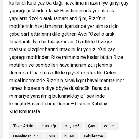
kullandı.Kule çay bardağı, havalimanı nizamiye girişi çay
yaprağı şeklinde olacakHavalimanında yer alacak
yapıların özel olarak tamamlandığını, Rize’nin
motiflerinin havalimanının içerisinde yer alması için
çaba sarf ettiklerini dile getiren Avcı “Özel olarak
tasarladık. İşin bir hikâyesi var. Özellikle Rize’ye
mahsus çizgiler barındırmasını istiyoruz. Yani çay
yaprağı motifinden Rize mimarisine kadar bütün Rize
motifleri ve sembolleri havalimanımıza işlenmiş
durumda. Ona da özellikle gayret gösterdik. Gelen
misafirlerimizde Rize’nin sıcaklığını havalimanına iner
inmez hissetsin diye böyle düşündük. Bunu da
mimariye yansıtmış bulunmaktayız” şeklinde
konuştu.Hasan Fehmi Demir – Osman Kubilay
Küçükmustafa
'Rize-Artvin
bardağı
başladı!
Çay
edilen
Havalimanı'nın
inşa
kulesi
şekillenme