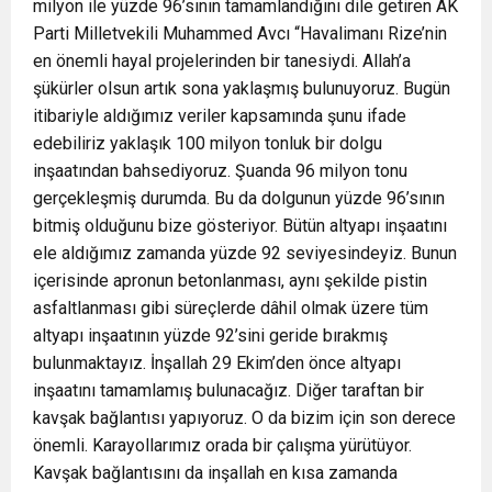
milyon ile yüzde 96’sının tamamlandığını dile getiren AK
Parti Milletvekili Muhammed Avcı “Havalimanı Rize’nin
en önemli hayal projelerinden bir tanesiydi. Allah’a
şükürler olsun artık sona yaklaşmış bulunuyoruz. Bugün
itibariyle aldığımız veriler kapsamında şunu ifade
edebiliriz yaklaşık 100 milyon tonluk bir dolgu
inşaatından bahsediyoruz. Şuanda 96 milyon tonu
gerçekleşmiş durumda. Bu da dolgunun yüzde 96’sının
bitmiş olduğunu bize gösteriyor. Bütün altyapı inşaatını
ele aldığımız zamanda yüzde 92 seviyesindeyiz. Bunun
içerisinde apronun betonlanması, aynı şekilde pistin
asfaltlanması gibi süreçlerde dâhil olmak üzere tüm
altyapı inşaatının yüzde 92’sini geride bırakmış
bulunmaktayız. İnşallah 29 Ekim’den önce altyapı
inşaatını tamamlamış bulunacağız. Diğer taraftan bir
kavşak bağlantısı yapıyoruz. O da bizim için son derece
önemli. Karayollarımız orada bir çalışma yürütüyor.
Kavşak bağlantısını da inşallah en kısa zamanda