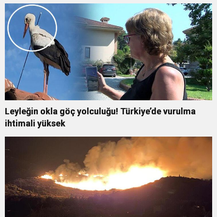
genişledi
Leyleğin okla göç yolculuğu! Türkiye’de vurulma
ihtimali yüksek