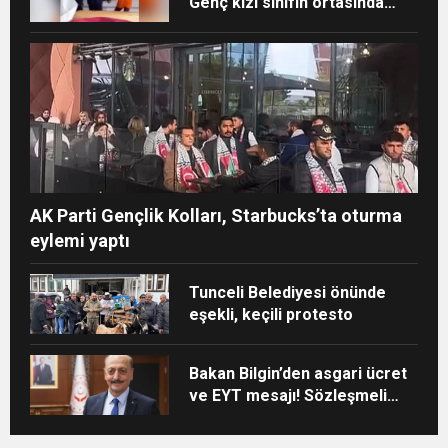
Genç kızı sınıfın ortasında
darp ettiler
AK Parti Gençlik Kolları, Starbucks’ta oturma
eylemi yaptı
Tunceli Belediyesi önünde
eşekli, keçili protesto
Bakan Bilgin’den asgari ücret
ve EYT mesajı! Sözleşmeli
personele kadro
düzenlemesinde kapsam