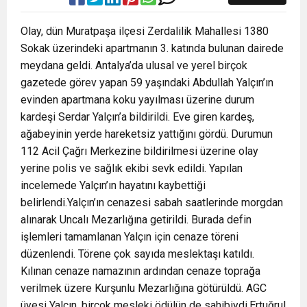
Olay, dün Muratpaşa ilçesi Zerdalilik Mahallesi 1380
Sokak üzerindeki apartmanın 3. katında bulunan dairede
meydana geldi. Antalya’da ulusal ve yerel birçok
gazetede görev yapan 59 yaşındaki Abdullah Yalçın’ın
evinden apartmana koku yayılması üzerine durum
kardeşi Serdar Yalçın’a bildirildi. Eve giren kardeş,
ağabeyinin yerde hareketsiz yattığını gördü. Durumun
112 Acil Çağrı Merkezine bildirilmesi üzerine olay
yerine polis ve sağlık ekibi sevk edildi. Yapılan
incelemede Yalçın’ın hayatını kaybettiği
belirlendi.Yalçın’ın cenazesi sabah saatlerinde morgdan
alınarak Uncalı Mezarlığına getirildi. Burada defin
işlemleri tamamlanan Yalçın için cenaze töreni
düzenlendi. Törene çok sayıda meslektaşı katıldı.
Kılınan cenaze namazının ardından cenaze toprağa
verilmek üzere Kurşunlu Mezarlığına götürüldü. AGC
üyesi Yalçın, birçok mesleki ödülün de sahibiydi.Ertuğrul