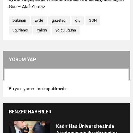
Gün – Akif Yılmaz
bulunan
Evde
gazeteci
ölü
SON
uğurlandı
Yalçın
yolculuğuna
YORUM YAP
Bu yazı yorumlara kapatılmıştır.
BENZER HABERLER
Kadir Has Üniversitesinde
Akademisyen ile öğrenciler