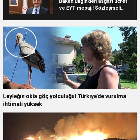
Bakan Bilgin’den asgari ücret
ve EYT mesajı! Sözleşmeli
personele kadro
düzenlemesinde kapsam
genişledi
Leyleğin okla göç yolculuğu! Türkiye’de vurulma
ihtimali yüksek