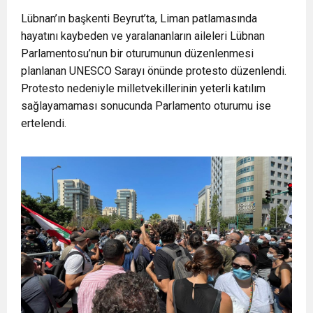
16:15
Bakan Bilgin’den asgari ücret ve EYT mesajı!
Lübnan’ın başkenti Beyrut’ta, Liman patlamasında
protesto
hayatını kaybeden ve yaralananların aileleri Lübnan
Parlamentosu’nun bir oturumunun düzenlenmesi
13:00
Tarım Kredi’nin ardından zincir marketler
Sözleşmeli personele kadro düzenlemesinde
planlanan UNESCO Sarayı önünde protesto düzenlendi.
Protesto nedeniyle milletvekillerinin yeterli katılım
12:57
Şiddetli fırtına Avrupa’yı felç etti, 13 kişi öldü
harekete geçti! İşte ürünlere yapılan indirim
kapsam genişledi
sağlayamaması sonucunda Parlamento oturumu ise
ertelendi.
12:54
Gaziantep’te zincirleme kaza! 16 kişi hayatını
oranı
19:42
Instagram’da erkeklere tuzak!
kaybetti