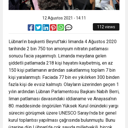
12 Ağustos 2021 - 14:11
112 views
Lübnan’ın başkenti Beyrut’taki limanda 4 Ağustos 2020
tarihinde 2 bin 750 ton amonyum nitratın patlaması
sonucu facia yaşanmıştı. Limanda meydana gelen
şiddetli patlamada 218 kişi hayatını kaybetmiş, en az
150 kişi patlamanın ardından sakatlanmış toplam 7 bin
kişi yaralanmıştı. Faciada 77 bin ev yıkılırken 300 binden
fazla kişi de evsiz kalmıştı. Olayların üzerinden geçen 1
yılın ardından Lübnan Parlamentosu Başkanı Nabih Berri,
liman patlaması davasındaki iddianame ve Anayasa’nın
80. maddesinde öngörülen Yüksek Kurul önündeki yargı
sürecini görüşmek üzere UNESCO Sarayı’nda bir genel
kurul toplantısı yapılması çağrısında bulunmuştu. Bunu
üzerine dün Lübnan’da çok sayıda milletvekili, birçok