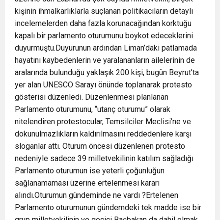
kişinin ihmalkarlıklarla suçlanan politikacıların detaylı
incelemelerden daha fazla korunacağından korktuğu
kapalı bir parlamento oturumunu boykot edeceklerini
duyurmuştu.Duyurunun ardından Liman’daki patlamada
hayatını kaybedenlerin ve yaralananların ailelerinin de
aralarında bulunduğu yaklaşık 200 kişi, bugün Beyrut’ta
yer alan UNESCO Sarayı önünde toplanarak protesto
gösterisi düzenledi. Düzenlenmesi planlanan
Parlamento oturumunu, “utanç oturumu” olarak
nitelendiren protestocular, Temsilciler Meclisi’ne ve
dokunulmazlıkların kaldırılmasını reddedenlere karşı
sloganlar attı. Oturum öncesi düzenlenen protesto
nedeniyle sadece 39 milletvekilinin katılım sağladığı
Parlamento oturumun ise yeterli çoğunluğun
sağlanamaması üzerine ertelenmesi kararı
alındı.Oturumun gündeminde ne vardı ?Ertelenen
Parlamento oturumunun gündemdeki tek madde ise bir
grup milletvekilinin ve geçici Başbakan da dahil olmak