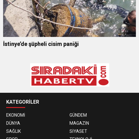
İstinye’de şüpheli cisim paniği
KATEGORİLER
EKONOMİ
GÜNDEM
DÜNYA
MAGAZİN
SAĞLIK
SİYASET