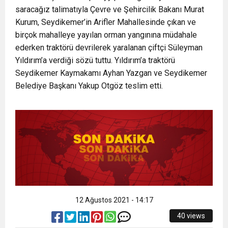
saracağız talimatıyla Çevre ve Şehircilik Bakanı Murat
16:15
Bakan Bilgin’den asgari ücret ve EYT mesajı!
protesto
Kurum, Seydikemer’in Arifler Mahallesinde çıkan ve
birçok mahalleye yayılan orman yangınına müdahale
13:00
Tarım Kredi’nin ardından zincir marketler
Sözleşmeli personele kadro düzenlemesinde
ederken traktörü devrilerek yaralanan çiftçi Süleyman
Yıldırım’a verdiği sözü tuttu. Yıldırım’a traktörü
12:57
Seydikemer Kaymakamı Ayhan Yazgan ve Seydikemer
Şiddetli fırtına Avrupa’yı felç etti, 13 kişi öldü
harekete geçti! İşte ürünlere yapılan indirim
kapsam genişledi
Belediye Başkanı Yakup Otgöz teslim etti.
12:54
Gaziantep’te zincirleme kaza! 16 kişi hayatını
oranı
19:42
Instagram’da erkeklere tuzak!
kaybetti
12 Ağustos 2021 - 14:17
40 views