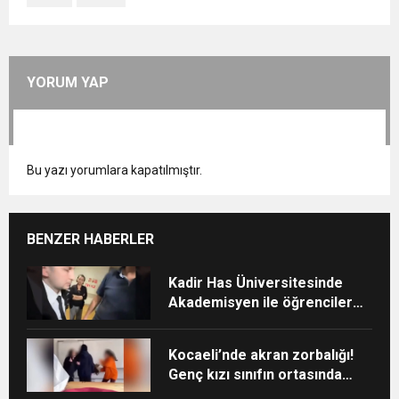
YORUM YAP
Bu yazı yorumlara kapatılmıştır.
BENZER HABERLER
Kadir Has Üniversitesinde
Akademisyen ile öğrenciler
arasında “Ayakkabı”
tartışması
Kocaeli’nde akran zorbalığı!
Genç kızı sınıfın ortasında
darp ettiler