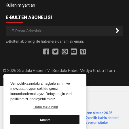
Kullanım Şartları
E-BÜLTEN ABONELİĞİ
E-Bülten aboneliği ile haberlere daha hızlı erişin.
© 2026 Sıradaki Haber TV | Sıradaki Haber Medya Grubu | Tüm
hakları saklıdır.
Veri politikasındaki amaçlarla sınırlı ve
mevzuata uygun şekilde çerez
konumlandırmaktayız. Detaylar için veri
Güvenilir Siteler
politikamızı inceleyebilirsiniz.
Onaylanmış ve güvenilir platformlar
Daha fazla bilgi
Çevrimsiz deneme bonusu
·
Deneme bonusu veren siteler 2026
·
Deneme bonusu
·
Deneme bonusu güncel
·
Güvenilir bahis siteleri
·
Tamam
primebahis resmi giris
·
Casino siteleri
·
Bonus veren siteler
·
primebahis giriş