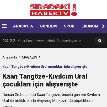
12:54
Gaziantep’te zincirleme kaza! 16 kişi hayatını
19:42
ANASAYFA
GÜNDEM
SPOR
EKONOMİ
Instagram’da erkeklere tuzak!
kaybetti
13:22
Kadir Has Üniversitesinde Akademisyen ile
14:17
AK Parti Gençlik Kolları, Starbucks’ta oturma
öğrenciler arasında “Ayakkabı” tartışması
Anasayfa
MAGAZİN
Kaan Tangöze-Kıvılcım Ural çocukları için alışverişte
17:13
Japonya açıklarında batan gemide bilanço
eylemi yaptı
Kaan Tangöze-Kıvılcım Ural
çocukları için alışverişte
16:19
Minibüsün kapılarını kapatıp, üniversiteli kıza
ağırlaşıyor
Duman Grubu solisti Kaan Tangöze, önceki gün eşi Kıvılcım
16:18
Tunceli Belediyesi önünde eşekli, keçili
cinsel saldırıya kalkıştı
Ural ile birlikte Zorlu Alışveriş Merkezi’nde objektiflere
yansıdı.