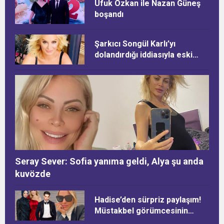
Ufuk Özkan ile Nazan Güneş
boşandı
Şarkıcı Songül Karlı’yı
dolandırdığı iddiasıyla eski
eşine 10 yıla kadar hapis
istemi
Seray Sever: Sofia yanıma geldi, Alya şu anda
kuvözde
Hadise’den sürpriz paylaşım!
Müstakbel görümcesinin
doğum gününü kutladı