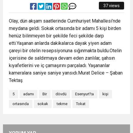
37 views
Olay, dün akşam saatlerinde Cumhuriyet Mahallesi’nde
meydana geldi. Sokak ortasında bir adamı 5 kişi birden
henüz bilinmeyen bir şekilde feci şekilde darp
etti.Yaşanan anlarda dakikalarca dayak yiyen adam
çareyi bir otelin resepsiyonuna sığınmakta buldu.Otelin
içerisine de saldırmaya devam eden zanlılar, şahsın
kıyafetlerini ve iç çamaşırını parçaladı. Yaşananlar
kameralara saniye saniye yansıdı.Murat Delice – Şaban
Tektaş
5
adamı
Bir
dövdü
Esenyurt'ta
kişi
ortasında
sokak
tekme
Tokat