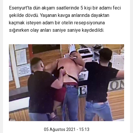
16:15
Bakan Bilgin’den asgari ücret ve EYT mesajı!
Esenyurt’ta dün akşam saatlerinde 5 kişi bir adamı feci
protesto
şekilde dövdü. Yaşanan kavga anlarında dayaktan
kaçmak isteyen adam bir otelin resepsiyonuna
13:00
Tarım Kredi’nin ardından zincir marketler
Sözleşmeli personele kadro düzenlemesinde
sığınırken olay anları saniye saniye kaydedildi.
12:57
Şiddetli fırtına Avrupa’yı felç etti, 13 kişi öldü
harekete geçti! İşte ürünlere yapılan indirim
kapsam genişledi
12:54
Gaziantep’te zincirleme kaza! 16 kişi hayatını
oranı
19:42
Instagram’da erkeklere tuzak!
kaybetti
05 Ağustos 2021 - 15:13