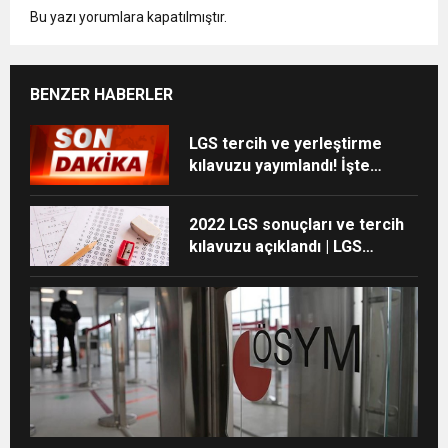
Bu yazı yorumlara kapatılmıştır.
BENZER HABERLER
LGS tercih ve yerleştirme
kılavuzu yayımlandı! İşte
sonuçların açıklanacağı tarih
2022 LGS sonuçları ve tercih
kılavuzu açıklandı | LGS
başvuru tarihleri ne zaman?
(MEB liselerin yüzdelik
dilimleri ve taban-tavan
puanları)