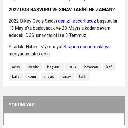
2022 DGS BAŞVURU VE SINAV TARİHİ NE ZAMAN?
2022 Dikey Geçiş Sınavı
denizli escort ucuz
başvuruları
13 Mayıs’ta başlayacak ve 23 Mayıs’a kadar devam
edecek. DGS sınav tarihi ise 3 Temmuz…
Sıradaki Haber Tv’yi sosyal
Strapon escort malatya
medyadan takip edin.
aday
aksilik
başvuru
DGS
heyecan
kaf
kafa
konu
mayis
sınav
tarih
YORUM YAP