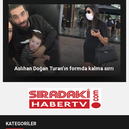
Merve Şarapçıoğlu’dan eski eşi Berk
Evlat mücadelesi veren baba: “Biz
Oktay’a gönderme
ağlarken HDP’liler düğün yapıyor”
Merve Boluğur kahkahalarıyla dikkat çekti
Aslıhan Doğan Turan’ın formda kalma sırrı
KATEGORİLER