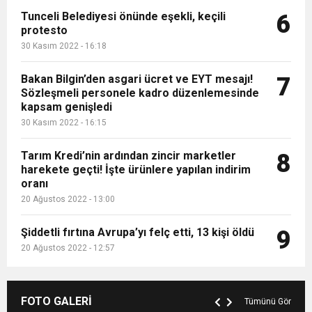
Tunceli Belediyesi önünde eşekli, keçili
6
protesto
30 Kasım 2022 - 16:18
Bakan Bilgin’den asgari ücret ve EYT mesajı!
7
Sözleşmeli personele kadro düzenlemesinde
kapsam genişledi
30 Kasım 2022 - 16:15
Tarım Kredi’nin ardından zincir marketler
8
harekete geçti! İşte ürünlere yapılan indirim
oranı
20 Ağustos 2022 - 13:00
Şiddetli fırtına Avrupa’yı felç etti, 13 kişi öldü
9
20 Ağustos 2022 - 12:57
FOTO GALERİ
Tümünü Gör