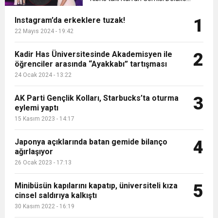
16:15
Hotel’de sahne aldı. Şarkıcının yakın
Bakan Bilgin’den asgari ücret ve EYT mesajı!
protesto
Instagram’da erkeklere tuzak!
1
zamanda nikah masasına oturmaya
hazırlandığı nişanlısı Fatih İçmeli de
22 Mayıs 2024 - 19:42
13:00
Tarım Kredi’nin ardından zincir marketler
Sözleşmeli personele kadro düzenlemesinde
GürmanR...
Kadir Has Üniversitesinde Akademisyen ile
2
öğrenciler arasında “Ayakkabı” tartışması
12:57
Şiddetli fırtına Avrupa’yı felç etti, 13 kişi öldü
harekete geçti! İşte ürünlere yapılan indirim
kapsam genişledi
24 Ocak 2024 - 13:22
12:54
AK Parti Gençlik Kolları, Starbucks’ta oturma
3
Gaziantep’te zincirleme kaza! 16 kişi hayatını
oranı
eylemi yaptı
15 Kasım 2023 - 14:17
19:42
Instagram’da erkeklere tuzak!
kaybetti
Japonya açıklarında batan gemide bilanço
4
ağırlaşıyor
26 Ocak 2023 - 17:13
Minibüsün kapılarını kapatıp, üniversiteli kıza
5
cinsel saldırıya kalkıştı
30 Kasım 2022 - 16:19