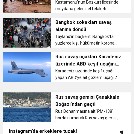
İlçede sel sularına kapılan 5 kişinin...
kurtarılıyor
Kastamonu’nun Bozkurt ilçesinde
meydana gelen sel felaketi
sebebiyle binalarda mahsur kalan
vatandaşlar, iş makinaları ile
Bangkok sokakları savaş
kurtarılıyor. Balkonlara dayanan
alanına döndü
kepçeler ile kurtarılan selzedeler ise
Tayland'ın başkenti Bangkok'ta
şükre...
yüzlerce kişi, hükümetin korona
virüs salgını ile mücadele şeklini
protesto etmek için sokaklara
Rus savaş uçakları Karadeniz
döküldü. Başbakan Prayuth Chan-
üzerinde ABD keşif uçağını
ocha'nın konutuna yürümek isteyen
önledi
Karadeniz üzerinde keşif uçağı
protest...
yapan ABD’ye ait gözlem uçağı 2
adet Rus Su-27 ile sıkıştırılarak
uzaklaştırıldı....
Rus savaş gemisi Çanakkale
Boğazı’ndan geçti
Rus Donanmasına ait 'PM-138'
borda numaralı Rus savaş gemisi,
Çanakkale Boğazı’ndan geçerek,
Instagram’da erkeklere tuzak!
Akdeniz’e gitmek için yol aldı....