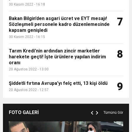
30 Kasım 2022 - 16:18
Bakan Bilgin’den asgari ücret ve EYT mesajı!
7
Sözleşmeli personele kadro düzenlemesinde
kapsam genişledi
30 Kasım 2022 - 16:15
Tarım Kredi’nin ardından zincir marketler
8
harekete geçti! İşte ürünlere yapılan indirim
oranı
20 Ağustos 2022 - 13:00
Şiddetli fırtına Avrupa’yı felç etti, 13 kişi öldü
9
20 Ağustos 2022 - 12:57
FOTO GALERİ
Tümünü Gör