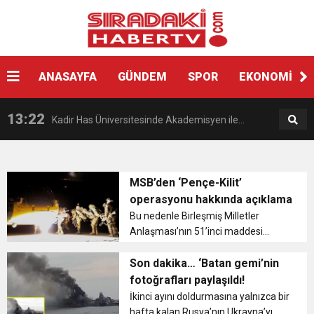
12:54
Gaziantep’te zincirleme kaza! 16 kişi hayatını
19:42
ANASAYFA
GÜNDEM
SPOR
EKONOMİ
Instagram’da erkeklere tuzak!
kaybetti
13:22
Kadir Has Üniversitesinde Akademisyen ile
14:17
AK Parti Gençlik Kolları, Starbucks’ta oturma
öğrenciler arasında “Ayakkabı” tartışması
MSB’den ‘Pençe-Kilit’
operasyonu hakkında açıklama
17:13
Japonya açıklarında batan gemide bilanço
eylemi yaptı
Bu nedenle Birleşmiş Milletler
Anlaşması’nın 51’inci maddesi
16:19
Minibüsün kapılarını kapatıp, üniversiteli kıza
gereğinde operasyonun başlatıldığı
ağırlaşıyor
ve PKK/KCK’nın ağır kayıplar verdiği
Son dakika… ‘Batan gemi’nin
belirtilen açıklamada, “Türk Silahlı
fotoğrafları paylaşıldı!
16:18
Tunceli Belediyesi önünde eşekli, keçili
cinsel saldırıya kalkıştı
K...
İkinci ayını doldurmasına yalnızca bir
hafta kalan Rusya’nın Ukrayna’yı