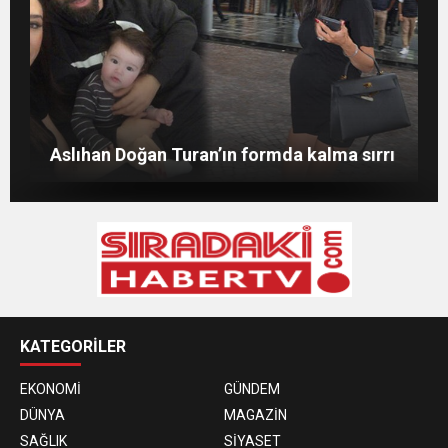
Merve Şarapçıoğlu’dan eski eşi Berk
Evlat mücadelesi veren baba: “Biz
Oktay’a gönderme
ağlarken HDP’liler düğün yapıyor”
Merve Boluğur kahkahalarıyla dikkat çekti
Aslıhan Doğan Turan’ın formda kalma sırrı
KATEGORİLER
EKONOMİ
GÜNDEM
DÜNYA
MAGAZİN
SAĞLIK
SİYASET