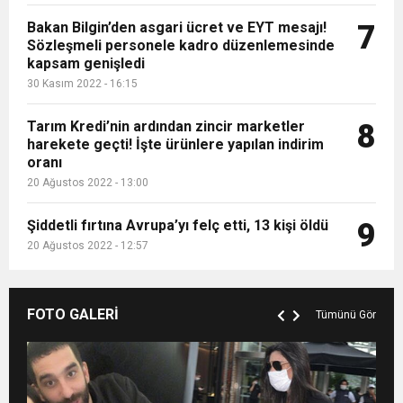
Bakan Bilgin’den asgari ücret ve EYT mesajı!
7
Sözleşmeli personele kadro düzenlemesinde
kapsam genişledi
30 Kasım 2022 - 16:15
Tarım Kredi’nin ardından zincir marketler
8
harekete geçti! İşte ürünlere yapılan indirim
oranı
20 Ağustos 2022 - 13:00
Şiddetli fırtına Avrupa’yı felç etti, 13 kişi öldü
9
20 Ağustos 2022 - 12:57
FOTO GALERİ
Tümünü Gör