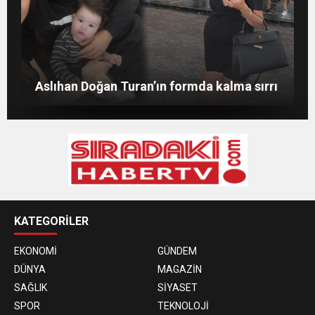
Merve Şarapçıoğlu’dan eski eşi Berk
Evlat mücadelesi veren baba: “Biz
Oktay’a gönderme
ağlarken HDP’liler düğün yapıyor”
Merve Boluğur kahkahalarıyla dikkat çekti
Aslıhan Doğan Turan’ın formda kalma sırrı
KATEGORİLER
EKONOMİ
GÜNDEM
DÜNYA
MAGAZİN
SAĞLIK
SİYASET
SPOR
TEKNOLOJİ