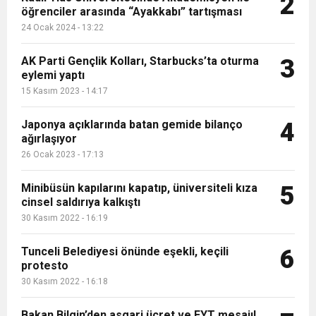
2
öğrenciler arasında “Ayakkabı” tartışması
16:15
Bakan Bilgin’den asgari ücret ve EYT mesajı!
protesto
24 Ocak 2024 - 13:22
13:00
Tarım Kredi’nin ardından zincir marketler
AK Parti Gençlik Kolları, Starbucks’ta oturma
Sözleşmeli personele kadro düzenlemesinde
3
eylemi yaptı
15 Kasım 2023 - 14:17
12:57
Şiddetli fırtına Avrupa’yı felç etti, 13 kişi öldü
harekete geçti! İşte ürünlere yapılan indirim
kapsam genişledi
Japonya açıklarında batan gemide bilanço
4
ağırlaşıyor
12:54
Gaziantep’te zincirleme kaza! 16 kişi hayatını
oranı
26 Ocak 2023 - 17:13
19:42
Instagram’da erkeklere tuzak!
Minibüsün kapılarını kapatıp, üniversiteli kıza
kaybetti
5
cinsel saldırıya kalkıştı
30 Kasım 2022 - 16:19
Tunceli Belediyesi önünde eşekli, keçili
6
protesto
30 Kasım 2022 - 16:18
Bakan Bilgin’den asgari ücret ve EYT mesajı!