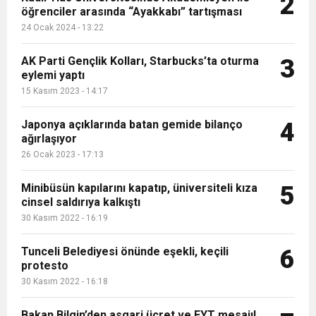
2
öğrenciler arasında “Ayakkabı” tartışması
16:15
Bakan Bilgin’den asgari ücret ve EYT mesajı!
protesto
24 Ocak 2024 - 13:22
13:00
Tarım Kredi’nin ardından zincir marketler
AK Parti Gençlik Kolları, Starbucks’ta oturma
Sözleşmeli personele kadro düzenlemesinde
3
eylemi yaptı
15 Kasım 2023 - 14:17
12:57
Şiddetli fırtına Avrupa’yı felç etti, 13 kişi öldü
harekete geçti! İşte ürünlere yapılan indirim
kapsam genişledi
Japonya açıklarında batan gemide bilanço
4
ağırlaşıyor
12:54
Gaziantep’te zincirleme kaza! 16 kişi hayatını
oranı
26 Ocak 2023 - 17:13
19:42
Instagram’da erkeklere tuzak!
Minibüsün kapılarını kapatıp, üniversiteli kıza
kaybetti
5
cinsel saldırıya kalkıştı
30 Kasım 2022 - 16:19
Tunceli Belediyesi önünde eşekli, keçili
6
protesto
30 Kasım 2022 - 16:18
Bakan Bilgin’den asgari ücret ve EYT mesajı!