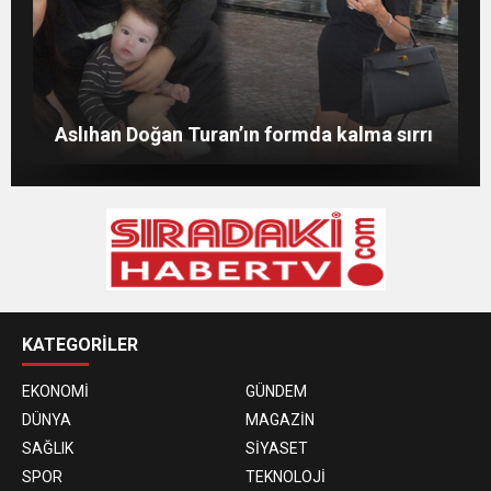
Merve Şarapçıoğlu’dan eski eşi Berk
Evlat mücadelesi veren baba: “Biz
Oktay’a gönderme
ağlarken HDP’liler düğün yapıyor”
Merve Boluğur kahkahalarıyla dikkat çekti
Aslıhan Doğan Turan’ın formda kalma sırrı
KATEGORİLER
EKONOMİ
GÜNDEM
DÜNYA
MAGAZİN
SAĞLIK
SİYASET
SPOR
TEKNOLOJİ