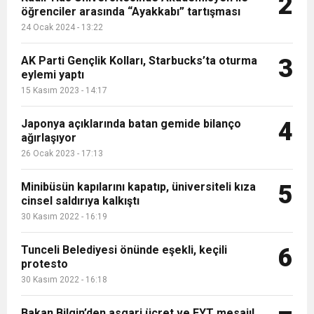
2
öğrenciler arasında “Ayakkabı” tartışması
12:57
Şiddetli fırtına Avrupa’yı felç etti, 13 kişi öldü
harekete geçti! İşte ürünlere yapılan indirim
kapsam genişledi
24 Ocak 2024 - 13:22
12:54
Gaziantep’te zincirleme kaza! 16 kişi hayatını
AK Parti Gençlik Kolları, Starbucks’ta oturma
3
oranı
eylemi yaptı
15 Kasım 2023 - 14:17
19:42
Instagram’da erkeklere tuzak!
kaybetti
Japonya açıklarında batan gemide bilanço
4
ağırlaşıyor
26 Ocak 2023 - 17:13
Minibüsün kapılarını kapatıp, üniversiteli kıza
5
cinsel saldırıya kalkıştı
30 Kasım 2022 - 16:19
Tunceli Belediyesi önünde eşekli, keçili
6
protesto
30 Kasım 2022 - 16:18
Bakan Bilgin’den asgari ücret ve EYT mesajı!