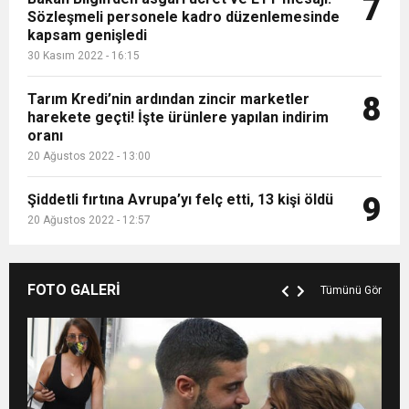
7
Sözleşmeli personele kadro düzenlemesinde
kapsam genişledi
30 Kasım 2022 - 16:15
Tarım Kredi’nin ardından zincir marketler
8
harekete geçti! İşte ürünlere yapılan indirim
oranı
20 Ağustos 2022 - 13:00
Şiddetli fırtına Avrupa’yı felç etti, 13 kişi öldü
9
20 Ağustos 2022 - 12:57
FOTO GALERİ
Tümünü Gör