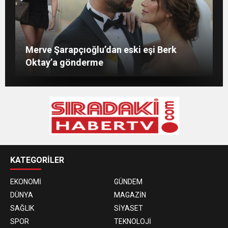
Survivor Aycan’dan tatil pozu: Baktın
Merve Şarapçıoğlu’dan eski eşi Berk
olmuyor, bakmayacaksın!
Merve Boluğur kahkahalarıyla dikkat çekti
Amber Heard: ‘Hoşça kal’ demek çok zor
Oktay’a gönderme
KATEGORİLER
EKONOMİ
GÜNDEM
DÜNYA
MAGAZİN
SAĞLIK
SİYASET
SPOR
TEKNOLOJİ