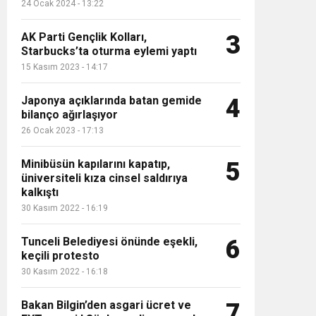
24 Ocak 2024 - 13:22
AK Parti Gençlik Kolları,
3
Starbucks’ta oturma eylemi yaptı
psam
15 Kasım 2023 - 14:17
Japonya açıklarında batan gemide
4
bilanço ağırlaşıyor
26 Ocak 2023 - 17:13
Minibüsün kapılarını kapatıp,
5
üniversiteli kıza cinsel saldırıya
kalkıştı
30 Kasım 2022 - 16:19
Tunceli Belediyesi önünde eşekli,
6
keçili protesto
30 Kasım 2022 - 16:18
Bakan Bilgin’den asgari ücret ve
7