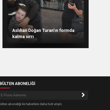
Merve Şarapçıoğlu’dan eski eşi
Evlat mücadelesi veren baba:
“Biz ağlarken HDP’liler düğün
Merve Boluğur kahkahalarıyla
Aslıhan Doğan Turan’ın formda
Berk Oktay’a gönderme
dikkat çekti
kalma sırrı
yapıyor”
-BÜLTEN ABONELİĞİ
ülten aboneliği ile haberlere daha hızlı erişin.