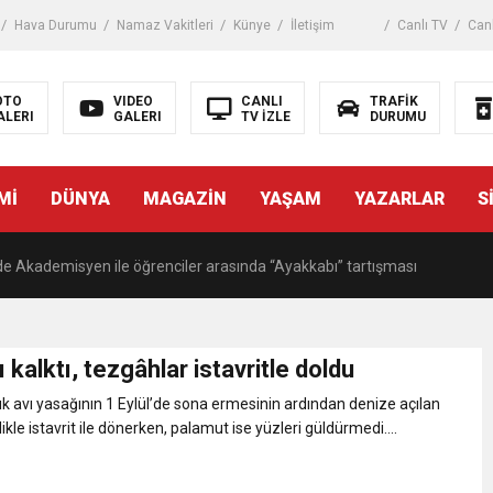
Hava Durumu
Namaz Vakitleri
Künye
İletişim
Canlı TV
Canl
istanbul
OTO
VIDEO
CANLI
TRAFİK
ALERI
GALERI
TV İZLE
DURUMU
kaza! 16 kişi hayatını kaybetti
Mİ
DÜNYA
MAGAZİN
YAŞAM
YAZARLAR
S
 tuzak!
de Akademisyen ile öğrenciler arasında “Ayakkabı” tartışması
, Starbucks’ta oturma eylemi yaptı
 kalktı, tezgâhlar istavritle doldu
an gemide bilanço ağırlaşıyor
ık avı yasağının 1 Eylül’de sona ermesinin ardından denize açılan
ikle istavrit ile dönerken, palamut ise yüzleri güldürmedi....
tıp, üniversiteli kıza cinsel saldırıya kalkıştı