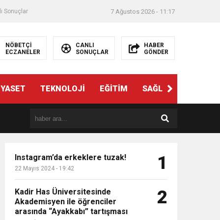
ı Sonuçlar
7 Ağustos 2026 - 11:17
NÖBETÇİ
CANLI
HABER
ECZANELER
SONUÇLAR
GÖNDER
İYASET
TEKNOLOJİ
EĞİTİM
SAĞLIK
3. SAYFA
Instagram’da erkeklere tuzak!
1
22 Mayıs 2024 - 19:42
Kadir Has Üniversitesinde
2
Akademisyen ile öğrenciler
arasında “Ayakkabı” tartışması