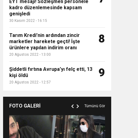
EYT mesajı! Sözleşmeli personele
kadro düzenlemesinde kapsam
genişledi
30 Kasım 2022 - 16:15
Tarım Kredi’nin ardından zincir
8
marketler harekete geçti! İşte
ürünlere yapılan indirim oranı
20 Ağustos 2022 - 13:00
Şiddetli fırtına Avrupa’yı felç etti, 13
9
kişi öldü
20 Ağustos 2022 - 12:57
FOTO GALERİ
Tümünü Gör