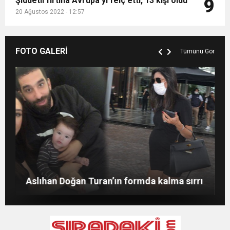
Şiddetli fırtına Avrupa’yı felç etti, 13 kişi öldü
9
20 Ağustos 2022 - 12:57
FOTO GALERİ
Tümünü Gör
Merve Şarapçıoğlu’dan eski eşi Berk
Evlat mücadelesi veren baba: “Biz
Oktay’a gönderme
ağlarken HDP’liler düğün yapıyor”
Merve Boluğur kahkahalarıyla dikkat çekti
Aslıhan Doğan Turan’ın formda kalma sırrı