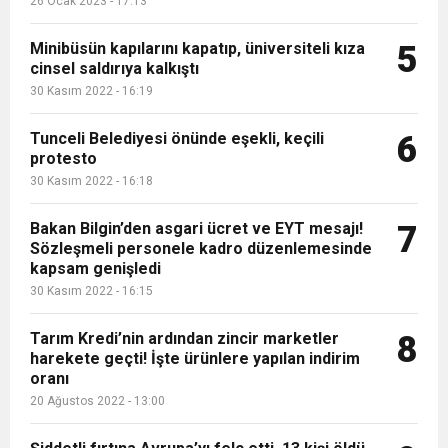
26 Ocak 2023 - 17:13
Minibüsün kapılarını kapatıp, üniversiteli kıza
5
cinsel saldırıya kalkıştı
30 Kasım 2022 - 16:19
Tunceli Belediyesi önünde eşekli, keçili
6
protesto
30 Kasım 2022 - 16:18
Bakan Bilgin’den asgari ücret ve EYT mesajı!
7
Sözleşmeli personele kadro düzenlemesinde
kapsam genişledi
30 Kasım 2022 - 16:15
Tarım Kredi’nin ardından zincir marketler
8
harekete geçti! İşte ürünlere yapılan indirim
oranı
20 Ağustos 2022 - 13:00