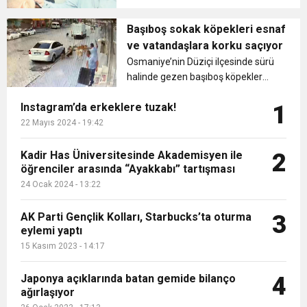
sonra Güngören’e geçen akşener
16:15
Bakan Bilgin’den asgari ücret ve EYT mesajı!
protesto
vatandaşların ‘Kentsel Dönüşüm’
Başıboş sokak köpekleri esnaf
sorunlarını dinledi....
ve vatandaşlara korku saçıyor
13:00
Tarım Kredi’nin ardından zincir marketler
Sözleşmeli personele kadro düzenlemesinde
Osmaniye’nin Düziçi ilçesinde sürü
halinde gezen başıboş köpekler
esnaf ve vatandaşlara korku
12:57
Şiddetli fırtına Avrupa’yı felç etti, 13 kişi öldü
harekete geçti! İşte ürünlere yapılan indirim
kapsam genişledi
Instagram’da erkeklere tuzak!
1
saçıyor. Sürü halindeki köpeklerin bir
başka köpeğe saldırmasına şahit
22 Mayıs 2024 - 19:42
12:54
olan ve korku dolu anlar yaşayan
Gaziantep’te zincirleme kaza! 16 kişi hayatını
oranı
es...
Kadir Has Üniversitesinde Akademisyen ile
2
öğrenciler arasında “Ayakkabı” tartışması
19:42
Instagram’da erkeklere tuzak!
kaybetti
24 Ocak 2024 - 13:22
AK Parti Gençlik Kolları, Starbucks’ta oturma
3
eylemi yaptı
15 Kasım 2023 - 14:17
Japonya açıklarında batan gemide bilanço
4
ağırlaşıyor