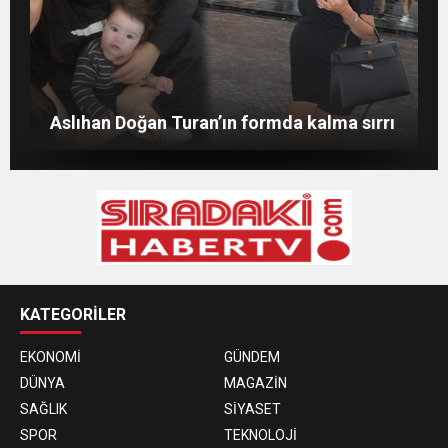
Merve Şarapçıoğlu’dan eski eşi Berk
Evlat mücadelesi veren baba: “Biz
Oktay’a gönderme
ağlarken HDP’liler düğün yapıyor”
Merve Boluğur kahkahalarıyla dikkat çekti
Aslıhan Doğan Turan’ın formda kalma sırrı
KATEGORİLER
EKONOMİ
GÜNDEM
DÜNYA
MAGAZİN
SAĞLIK
SİYASET
SPOR
TEKNOLOJİ