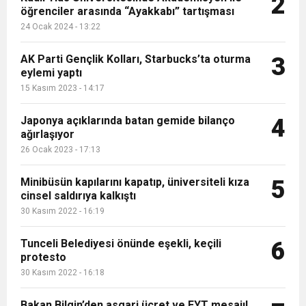
2
öğrenciler arasında “Ayakkabı” tartışması
16:15
Bakan Bilgin’den asgari ücret ve EYT mesajı!
protesto
24 Ocak 2024 - 13:22
13:00
Tarım Kredi’nin ardından zincir marketler
AK Parti Gençlik Kolları, Starbucks’ta oturma
Sözleşmeli personele kadro düzenlemesinde
3
eylemi yaptı
15 Kasım 2023 - 14:17
12:57
Şiddetli fırtına Avrupa’yı felç etti, 13 kişi öldü
harekete geçti! İşte ürünlere yapılan indirim
kapsam genişledi
Japonya açıklarında batan gemide bilanço
4
ağırlaşıyor
12:54
Gaziantep’te zincirleme kaza! 16 kişi hayatını
oranı
26 Ocak 2023 - 17:13
19:42
Instagram’da erkeklere tuzak!
Minibüsün kapılarını kapatıp, üniversiteli kıza
kaybetti
5
cinsel saldırıya kalkıştı
30 Kasım 2022 - 16:19
Tunceli Belediyesi önünde eşekli, keçili
6
protesto
30 Kasım 2022 - 16:18
Bakan Bilgin’den asgari ücret ve EYT mesajı!