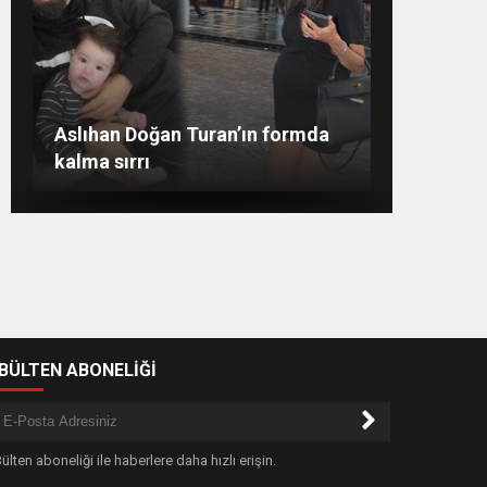
Merve Şarapçıoğlu’dan eski eşi
Evlat mücadelesi veren baba:
“Biz ağlarken HDP’liler düğün
Merve Boluğur kahkahalarıyla
Aslıhan Doğan Turan’ın formda
Berk Oktay’a gönderme
dikkat çekti
kalma sırrı
yapıyor”
-BÜLTEN ABONELİĞİ
ülten aboneliği ile haberlere daha hızlı erişin.