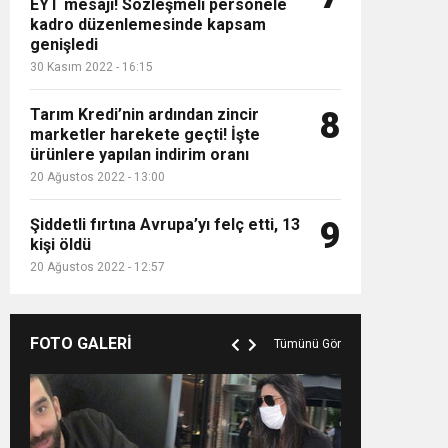
EYT mesajı! Sözleşmeli personele
kadro düzenlemesinde kapsam
genişledi
30 Kasım 2022 - 16:15
Tarım Kredi’nin ardından zincir
8
marketler harekete geçti! İşte
ürünlere yapılan indirim oranı
20 Ağustos 2022 - 13:00
Şiddetli fırtına Avrupa’yı felç etti, 13
9
kişi öldü
20 Ağustos 2022 - 12:57
FOTO GALERİ
Tümünü Gör