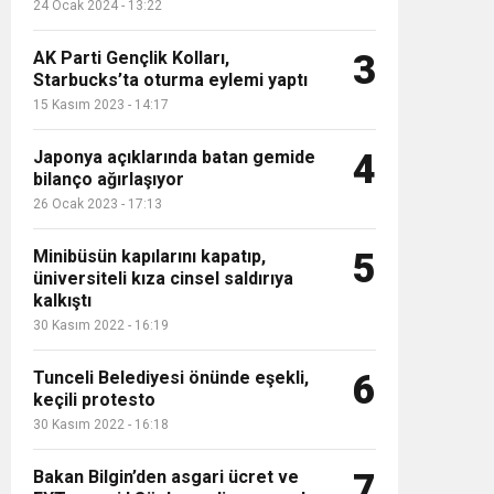
24 Ocak 2024 - 13:22
AK Parti Gençlik Kolları,
3
Starbucks’ta oturma eylemi yaptı
psam
15 Kasım 2023 - 14:17
Japonya açıklarında batan gemide
4
bilanço ağırlaşıyor
26 Ocak 2023 - 17:13
Minibüsün kapılarını kapatıp,
5
üniversiteli kıza cinsel saldırıya
kalkıştı
30 Kasım 2022 - 16:19
Tunceli Belediyesi önünde eşekli,
6
keçili protesto
30 Kasım 2022 - 16:18
Bakan Bilgin’den asgari ücret ve
7