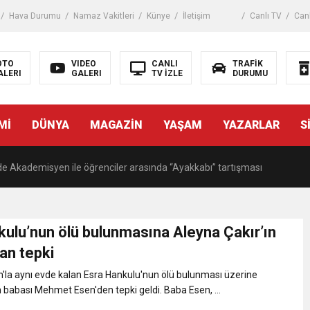
Hava Durumu
Namaz Vakitleri
Künye
İletişim
Canlı TV
Canl
istanbul
OTO
VIDEO
CANLI
TRAFİK
ALERI
GALERI
TV İZLE
DURUMU
kaza! 16 kişi hayatını kaybetti
Mİ
DÜNYA
MAGAZİN
YAŞAM
YAZARLAR
S
 tuzak!
de Akademisyen ile öğrenciler arasında “Ayakkabı” tartışması
, Starbucks’ta oturma eylemi yaptı
kulu’nun ölü bulunmasına Aleyna Çakır’ın
an tepki
an gemide bilanço ağırlaşıyor
'la aynı evde kalan Esra Hankulu'nun ölü bulunması üzerine
n babası Mehmet Esen'den tepki geldi. Baba Esen, ...
tıp, üniversiteli kıza cinsel saldırıya kalkıştı