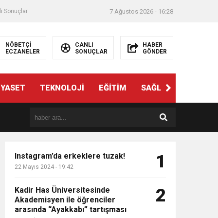
ı Sonuçlar
7 Ağustos 2026 - 16:28
NÖBETÇİ
CANLI
HABER
ECZANELER
SONUÇLAR
GÖNDER
İYASET
TEKNOLOJİ
EĞİTİM
SAĞLIK
3. SAYFA
Instagram’da erkeklere tuzak!
1
22 Mayıs 2024 - 19:42
Kadir Has Üniversitesinde
2
Akademisyen ile öğrenciler
arasında “Ayakkabı” tartışması