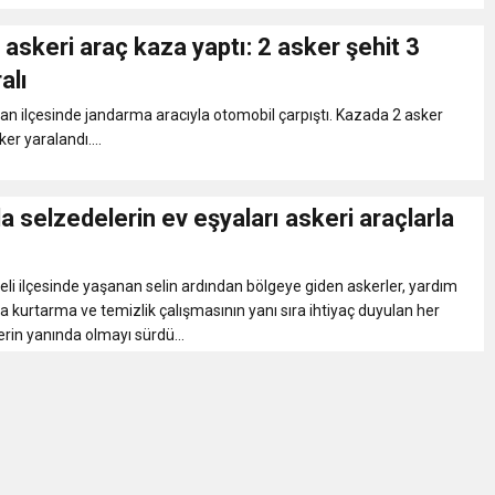
e eşekli, keçili protesto
ri araç kaza yaptı: 2 asker şehit 3
alı
i ücret ve EYT mesajı! Sözleşmeli personele kadro düzenlemesinde ka
n ilçesinde jandarma aracıyla otomobil çarpıştı. Kazada 2 asker
ker yaralandı....
 zincir marketler harekete geçti! İşte ürünlere yapılan indirim oranı
a selzedelerin ev eşyaları askeri araçlarla
 felç etti, 13 kişi öldü
eli ilçesinde yaşanan selin ardından bölgeye giden askerler, yardım
kaza! 16 kişi hayatını kaybetti
a kurtarma ve temizlik çalışmasının yanı sıra ihtiyaç duyulan her
rin yanında olmayı sürdü...
 tuzak!