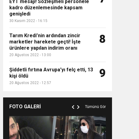
EYT mesajı! Sözleşmeli personele
kadro düzenlemesinde kapsam
genişledi
30 Kasım 2022 - 16:15
Tarım Kredi’nin ardından zincir
8
marketler harekete geçti! İşte
ürünlere yapılan indirim oranı
20 Ağustos 2022 - 13:00
Şiddetli fırtına Avrupa’yı felç etti, 13
9
kişi öldü
20 Ağustos 2022 - 12:57
FOTO GALERİ
Tümünü Gör