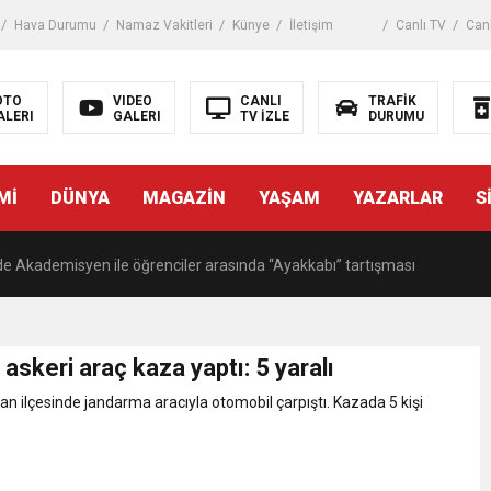
Hava Durumu
Namaz Vakitleri
Künye
İletişim
Canlı TV
Canl
istanbul
OTO
VIDEO
CANLI
TRAFİK
ALERI
GALERI
TV İZLE
DURUMU
kaza! 16 kişi hayatını kaybetti
Mİ
DÜNYA
MAGAZİN
YAŞAM
YAZARLAR
S
 tuzak!
de Akademisyen ile öğrenciler arasında “Ayakkabı” tartışması
, Starbucks’ta oturma eylemi yaptı
askeri araç kaza yaptı: 5 yaralı
an gemide bilanço ağırlaşıyor
n ilçesinde jandarma aracıyla otomobil çarpıştı. Kazada 5 kişi
tıp, üniversiteli kıza cinsel saldırıya kalkıştı