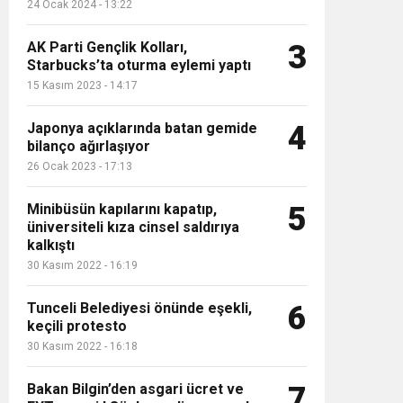
24 Ocak 2024 - 13:22
AK Parti Gençlik Kolları,
3
Starbucks’ta oturma eylemi yaptı
psam
15 Kasım 2023 - 14:17
Japonya açıklarında batan gemide
4
bilanço ağırlaşıyor
26 Ocak 2023 - 17:13
Minibüsün kapılarını kapatıp,
5
üniversiteli kıza cinsel saldırıya
kalkıştı
30 Kasım 2022 - 16:19
Tunceli Belediyesi önünde eşekli,
6
keçili protesto
30 Kasım 2022 - 16:18
Bakan Bilgin’den asgari ücret ve
7