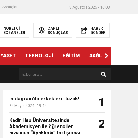
ı Sonuçlar
8 Ağustos 2026 - 16:08
NÖBETÇİ
CANLI
HABER
ECZANELER
SONUÇLAR
GÖNDER
İYASET
TEKNOLOJİ
EĞİTİM
SAĞLIK
3. SAYFA
Instagram’da erkeklere tuzak!
1
22 Mayıs 2024 - 19:42
Kadir Has Üniversitesinde
2
Akademisyen ile öğrenciler
arasında “Ayakkabı” tartışması