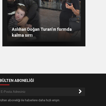
Merve Şarapçıoğlu’dan eski eşi
Evlat mücadelesi veren baba:
“Biz ağlarken HDP’liler düğün
Merve Boluğur kahkahalarıyla
Aslıhan Doğan Turan’ın formda
Berk Oktay’a gönderme
dikkat çekti
kalma sırrı
yapıyor”
-BÜLTEN ABONELİĞİ
ülten aboneliği ile haberlere daha hızlı erişin.