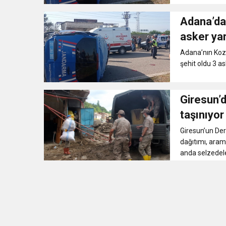
16:18
Tunceli Belediyesi önünd
Adana’da aske
asker yar
16:15
Bakan Bilgin’den asgar
Adana’nın Koza
şehit oldu 3 as
13:00
Tarım Kredi’nin ardından
genişledi
Giresun’d
12:57
Şiddetli fırtına Avrupa’yı
taşınıyor
Giresun’un Der
12:54
Gaziantep’te zincirleme 
dağıtımı, aram
anda selzedele
19:42
Instagram’da erkeklere