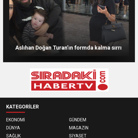
Merve Şarapçıoğlu’dan eski eşi Berk
Evlat mücadelesi veren baba: “Biz
Oktay’a gönderme
ağlarken HDP’liler düğün yapıyor”
Merve Boluğur kahkahalarıyla dikkat çekti
Aslıhan Doğan Turan’ın formda kalma sırrı
KATEGORİLER
EKONOMİ
GÜNDEM
DÜNYA
MAGAZİN
SAĞLIK
SİYASET