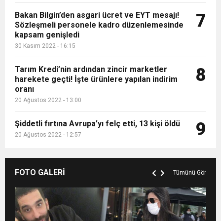
Bakan Bilgin’den asgari ücret ve EYT mesajı!
7
Sözleşmeli personele kadro düzenlemesinde
kapsam genişledi
30 Kasım 2022 - 16:15
Tarım Kredi’nin ardından zincir marketler
8
harekete geçti! İşte ürünlere yapılan indirim
oranı
20 Ağustos 2022 - 13:00
Şiddetli fırtına Avrupa’yı felç etti, 13 kişi öldü
9
20 Ağustos 2022 - 12:57
FOTO GALERİ
Tümünü Gör