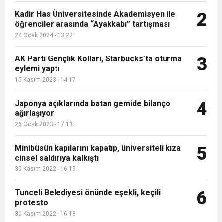
yayılmasına davetiye çıkardı....
Kadir Has Üniversitesinde Akademisyen ile
2
öğrenciler arasında “Ayakkabı” tartışması
24 Ocak 2024 - 13:22
AK Parti Gençlik Kolları, Starbucks’ta oturma
3
eylemi yaptı
15 Kasım 2023 - 14:17
Japonya açıklarında batan gemide bilanço
4
ağırlaşıyor
26 Ocak 2023 - 17:13
Minibüsün kapılarını kapatıp, üniversiteli kıza
5
cinsel saldırıya kalkıştı
30 Kasım 2022 - 16:19
Tunceli Belediyesi önünde eşekli, keçili
6
protesto
30 Kasım 2022 - 16:18