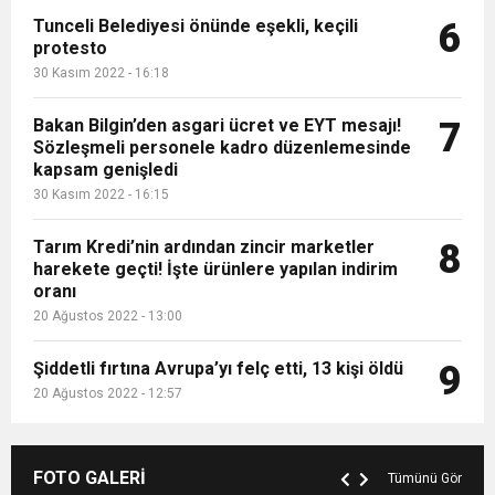
Tunceli Belediyesi önünde eşekli, keçili
6
protesto
30 Kasım 2022 - 16:18
Bakan Bilgin’den asgari ücret ve EYT mesajı!
7
Sözleşmeli personele kadro düzenlemesinde
kapsam genişledi
30 Kasım 2022 - 16:15
Tarım Kredi’nin ardından zincir marketler
8
harekete geçti! İşte ürünlere yapılan indirim
oranı
20 Ağustos 2022 - 13:00
Şiddetli fırtına Avrupa’yı felç etti, 13 kişi öldü
9
20 Ağustos 2022 - 12:57
FOTO GALERİ
Tümünü Gör