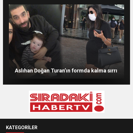
Merve Şarapçıoğlu’dan eski eşi Berk
Evlat mücadelesi veren baba: “Biz
Oktay’a gönderme
ağlarken HDP’liler düğün yapıyor”
Merve Boluğur kahkahalarıyla dikkat çekti
Aslıhan Doğan Turan’ın formda kalma sırrı
KATEGORİLER