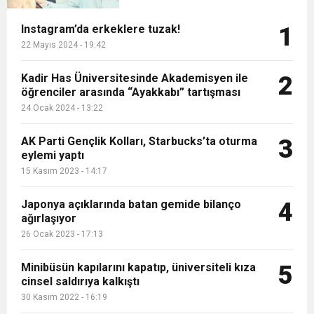
sonra Güngören’e geçen akşener
16:15
Bakan Bilgin’den asgari ücret ve EYT mesajı!
protesto
vatandaşların ‘Kentsel Dönüşüm’
Instagram’da erkeklere tuzak!
1
sorunlarını dinledi....
22 Mayıs 2024 - 19:42
13:00
Tarım Kredi’nin ardından zincir marketler
Sözleşmeli personele kadro düzenlemesinde
Kadir Has Üniversitesinde Akademisyen ile
2
öğrenciler arasında “Ayakkabı” tartışması
12:57
Şiddetli fırtına Avrupa’yı felç etti, 13 kişi öldü
harekete geçti! İşte ürünlere yapılan indirim
kapsam genişledi
24 Ocak 2024 - 13:22
12:54
AK Parti Gençlik Kolları, Starbucks’ta oturma
3
Gaziantep’te zincirleme kaza! 16 kişi hayatını
oranı
eylemi yaptı
15 Kasım 2023 - 14:17
19:42
Instagram’da erkeklere tuzak!
kaybetti
Japonya açıklarında batan gemide bilanço
4
ağırlaşıyor
26 Ocak 2023 - 17:13
Minibüsün kapılarını kapatıp, üniversiteli kıza
5
cinsel saldırıya kalkıştı
30 Kasım 2022 - 16:19