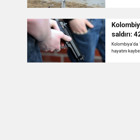
Kolombiya
saldırı: 4
Kolombiya’da 1
hayatını kaybett