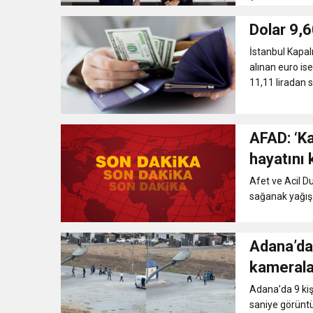
12:57
Şiddetli fırtına Avrupa’yı
Dolar 9,6
İstanbul Kapalı
12:54
Gaziantep’te zincirleme 
alınan euro ise
11,11 liradan sa
19:42
Instagram’da erkeklere
AFAD: ‘Ka
hayatını 
Afet ve Acil D
sağanak yağış s
Adana’da 
kamerala
Adana’da 9 kiş
saniye görüntül