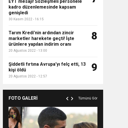
EYT mesajı! Sözleşmeli personele
kadro düzenlemesinde kapsam
genişledi
30 Kasım 2022 - 16:15
Tarım Kredi’nin ardından zincir
8
marketler harekete geçti! İşte
ürünlere yapılan indirim oranı
20 Ağustos 2022 - 13:00
Şiddetli fırtına Avrupa’yı felç etti, 13
9
kişi öldü
20 Ağustos 2022 - 12:57
FOTO GALERİ
Tümünü Gör