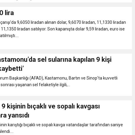
 felç etti, 13 kişi öldü
0 lira
çarışı'da 9,6050 liradan alınan dolar, 9,6070 liradan, 11,1330 liradan
kaza! 16 kişi hayatını kaybetti
 11,1350 liradan satılıyor. Son kapanışta dolar 9,59 liradan, euro ise
tılmıştı....
 tuzak!
stamonu’da sel sularına kapılan 9 kişi
kaybetti’
urum Başkanlığı (AFAD), Kastamonu, Bartın ve Sinop'ta kuvvetli
onrası yaşanan sel felaketiyle ilgili,...
9 kişinin bıçaklı ve sopalı kavgası
ra yansıdı
inin karıştığı bıçaklı ve sopalı kavga vatandaşlar tarafından saniye
endi....