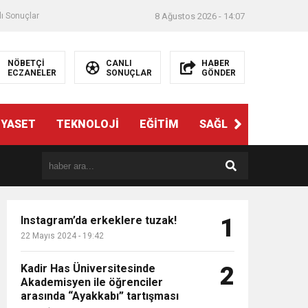
ı Sonuçlar
8 Ağustos 2026 - 14:07
NÖBETÇİ
CANLI
HABER
ECZANELER
SONUÇLAR
GÖNDER
İYASET
TEKNOLOJİ
EĞİTİM
SAĞLIK
3. SAYFA
Instagram’da erkeklere tuzak!
1
22 Mayıs 2024 - 19:42
psam
Kadir Has Üniversitesinde
2
Akademisyen ile öğrenciler
arasında “Ayakkabı” tartışması