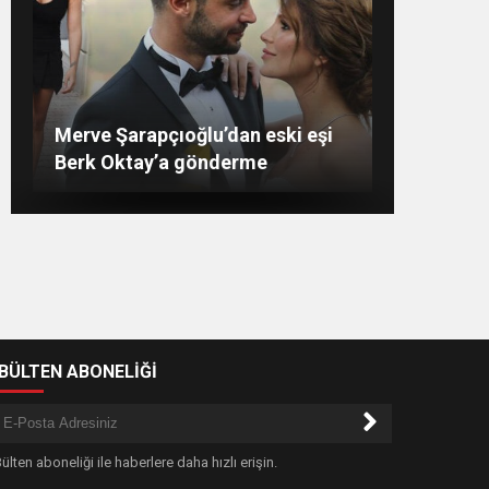
Hong Kong’dan sonra şimdi de
Merve Şarapçıoğlu’dan eski eşi
Survivor Aycan’dan tatil pozu:
Amber Heard: ‘Hoşça kal’ demek
ABD! Korkutan corona virüs
Berk Oktay’a gönderme
Baktın olmuyor, bakmayacaksın!
çok zor
haberi
-BÜLTEN ABONELİĞİ
ülten aboneliği ile haberlere daha hızlı erişin.