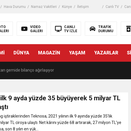
 tuzak!
Hava Durumu
Namaz Vakitleri
Künye
İletişim
Canlı TV
Canl
de Akademisyen ile öğrenciler arasında “Ayakkabı” tartışması
istanbul
OTO
VIDEO
CANLI
TRAFİK
ALERI
GALERI
TV İZLE
DURUMU
, Starbucks’ta oturma eylemi yaptı
Mİ
DÜNYA
MAGAZİN
YAŞAM
YAZARLAR
S
an gemide bilanço ağırlaşıyor
tıp, üniversiteli kıza cinsel saldırıya kalkıştı
e eşekli, keçili protesto
ilk 9 ayda yüzde 35 büyüyerek 5 milyar TL
aştı
i ücret ve EYT mesajı! Sözleşmeli personele kadro düzenlemesinde ka
 iştiraklerinden Teknosa, 2021 yılının ilk 9 ayında yüzde 35’lik
lyar TL ciroya ulaştı. Net kârını yüzde 68 artırarak, 27 milyon TL’ye
 zincir marketler harekete geçti! İşte ürünlere yapılan indirim oranı
, son 8 yılın en yük...