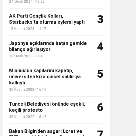
24 Ocak 2024 - 13:22
AK Parti Gençlik Kolları,
3
Starbucks’ta oturma eylemi yaptı
15 Kasım 2023 - 14:17
Japonya açıklarında batan gemide
4
bilanço ağırlaşıyor
26 Ocak 2023 - 17:13
Minibüsün kapılarını kapatıp,
5
üniversiteli kıza cinsel saldırıya
kalkıştı
30 Kasım 2022 - 16:19
Tunceli Belediyesi önünde eşekli,
6
keçili protesto
30 Kasım 2022 - 16:18
Bakan Bilgin’den asgari ücret ve
7