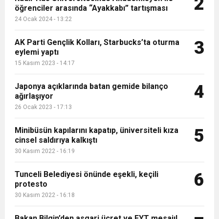
2
öğrenciler arasında “Ayakkabı” tartışması
16:15
Bakan Bilgin’den asgari ücret ve EYT mesajı!
protesto
24 Ocak 2024 - 13:22
13:00
Tarım Kredi’nin ardından zincir marketler
AK Parti Gençlik Kolları, Starbucks’ta oturma
Sözleşmeli personele kadro düzenlemesinde
3
eylemi yaptı
15 Kasım 2023 - 14:17
12:57
Şiddetli fırtına Avrupa’yı felç etti, 13 kişi öldü
harekete geçti! İşte ürünlere yapılan indirim
kapsam genişledi
Japonya açıklarında batan gemide bilanço
4
ağırlaşıyor
12:54
Gaziantep’te zincirleme kaza! 16 kişi hayatını
oranı
26 Ocak 2023 - 17:13
19:42
Instagram’da erkeklere tuzak!
Minibüsün kapılarını kapatıp, üniversiteli kıza
kaybetti
5
cinsel saldırıya kalkıştı
30 Kasım 2022 - 16:19
Tunceli Belediyesi önünde eşekli, keçili
6
protesto
30 Kasım 2022 - 16:18
Bakan Bilgin’den asgari ücret ve EYT mesajı!