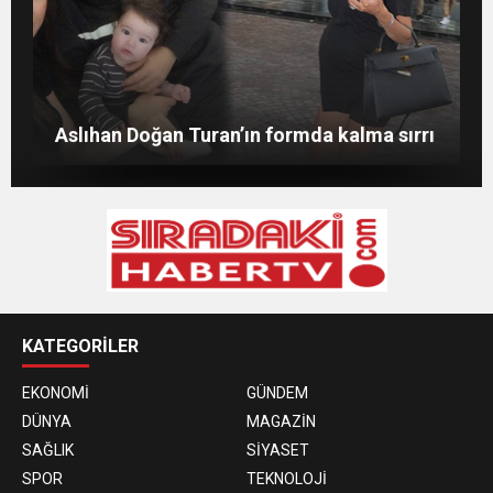
Merve Şarapçıoğlu’dan eski eşi Berk
Evlat mücadelesi veren baba: “Biz
Oktay’a gönderme
ağlarken HDP’liler düğün yapıyor”
Merve Boluğur kahkahalarıyla dikkat çekti
Aslıhan Doğan Turan’ın formda kalma sırrı
KATEGORİLER
EKONOMİ
GÜNDEM
DÜNYA
MAGAZİN
SAĞLIK
SİYASET
SPOR
TEKNOLOJİ