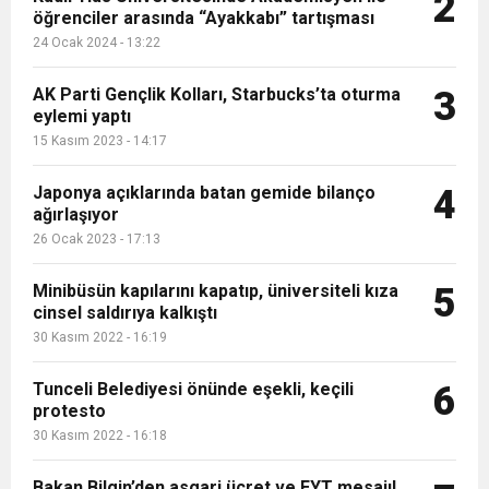
2
öğrenciler arasında “Ayakkabı” tartışması
16:15
Bakan Bilgin’den asgari ücret ve EYT mesajı!
protesto
24 Ocak 2024 - 13:22
13:00
Tarım Kredi’nin ardından zincir marketler
AK Parti Gençlik Kolları, Starbucks’ta oturma
Sözleşmeli personele kadro düzenlemesinde
3
eylemi yaptı
15 Kasım 2023 - 14:17
12:57
Şiddetli fırtına Avrupa’yı felç etti, 13 kişi öldü
harekete geçti! İşte ürünlere yapılan indirim
kapsam genişledi
Japonya açıklarında batan gemide bilanço
4
ağırlaşıyor
12:54
Gaziantep’te zincirleme kaza! 16 kişi hayatını
oranı
26 Ocak 2023 - 17:13
19:42
Instagram’da erkeklere tuzak!
Minibüsün kapılarını kapatıp, üniversiteli kıza
kaybetti
5
cinsel saldırıya kalkıştı
30 Kasım 2022 - 16:19
Tunceli Belediyesi önünde eşekli, keçili
6
protesto
30 Kasım 2022 - 16:18
Bakan Bilgin’den asgari ücret ve EYT mesajı!