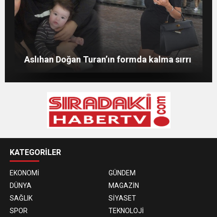
Merve Şarapçıoğlu’dan eski eşi Berk
Evlat mücadelesi veren baba: “Biz
Oktay’a gönderme
ağlarken HDP’liler düğün yapıyor”
Merve Boluğur kahkahalarıyla dikkat çekti
Aslıhan Doğan Turan’ın formda kalma sırrı
KATEGORİLER
EKONOMİ
GÜNDEM
DÜNYA
MAGAZİN
SAĞLIK
SİYASET
SPOR
TEKNOLOJİ